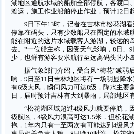
湖地区通航水域的船舶全部停航，各渡口
渡运，施工作业船舶停止作业，预计12日
9日下午13时，记者在吉林市松花湖看
停靠在码头，只有少数船只在圈定的水域航
能在附近的这片水域载客人游湖，较远的
去。”一位船主称，因受天气影响，8日、
少，也鲜有游客要求航行至远离码头的小
据气象部门介绍，受台风“梅花”减弱
响，9日至11日吉林地区将有一场明显降
有6级大风，瞬间风力可达8级，降水主要集
日，届时预计吉林有大到暴雨，局部地区
“松花湖区域超过4级风力就要停航，因
级航区，4级风力浪高可达1.5米，但松花
抱，1年内只有一至两次有可能达到4级风
事局相关负责人称，8日晚10时许，松花