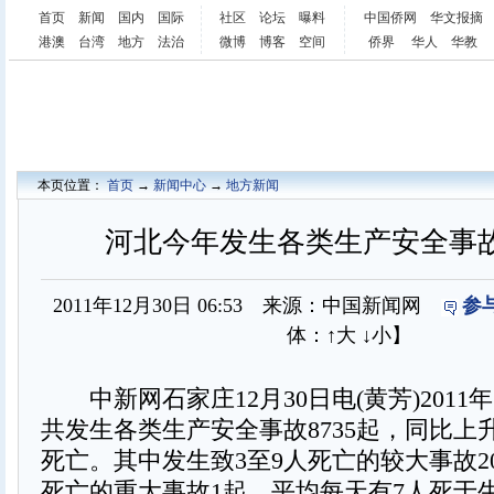
首页
新闻
国内
国际
社区
论坛
曝料
中国侨网
华文报摘
港澳
台湾
地方
法治
微博
博客
空间
侨界
华人
华教
本页位置：
首页
→
新闻中心
→
地方新闻
河北今年发生各类生产安全事故8
2011年12月30日 06:53 来源：中国新闻网
参
体：
↑大
↓小
】
中新网石家庄12月30日电(黄芳)2011
共发生各类生产安全事故8735起，同比上升1.
死亡。其中发生致3至9人死亡的较大事故20
死亡的重大事故1起。平均每天有7人死于