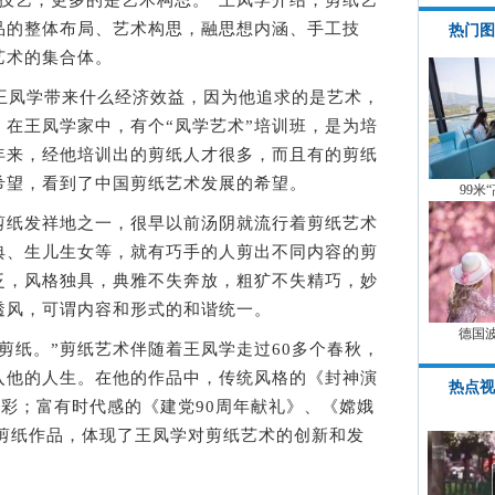
艺，更多的是艺术构思。”王凤学介绍，剪纸艺
品的整体布局、艺术构思，融思想内涵、手工技
热门图
艺术的集合体。
凤学带来什么经济效益，因为他追求的是艺术，
在王凤学家中，有个“凤学艺术”培训班，是为培
年来，经他培训出的剪纸人才很多，而且有的剪纸
希望，看到了中国剪纸艺术发展的希望。
99米
纸发祥地之一，很早以前汤阴就流行着剪纸艺术
典、生儿生女等，就有巧手的人剪出不同内容的剪
泛，风格独具，典雅不失奔放，粗犷不失精巧，妙
透风，可谓内容和形式的和谐统一。
德国
纸。”剪纸艺术伴随着王凤学走过60多个春秋，
入他的人生。在他的作品中，传统风格的《封神演
热点视
精彩；富有时代感的《建党90周年献礼》、《嫦娥
等剪纸作品，体现了王凤学对剪纸艺术的创新和发