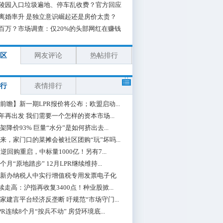
陵园入口垃圾遍地、停车乱收费？官方回应
离婚率升 是独立意识崛起还是房价太贵？
百万？市场调查：仅20%的头部网红在赚钱
区
网友评论
热帖排行
行
表情排行
前瞻】新一期LPR报价将公布；欧盟启动...
0年再出发 我们需要一个怎样的资本市场...
架降价93% 巨量“水分”是如何挤出去...
来，家门口的菜摊会被社区团购“玩”坏吗...
期逆回购重启，中标量1000亿！另有7...
个月“原地踏步” 12月LPR继续维持...
新办纳税人中实行增值税专用发票电子化
续走高：沪指再收复3400点！种业股掀...
家建言平台经济反垄断 吁规范“市场守门...
PR连续8个月“按兵不动” 房贷环境底...