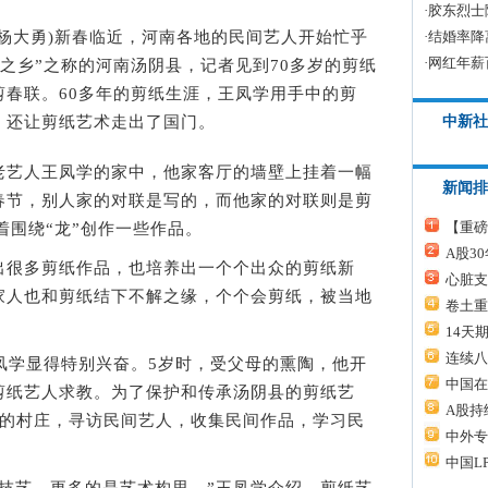
·
胶东烈士
·
结婚率降
杨大勇)新春临近，河南各地的民间艺人开始忙乎
·
网红年薪
术之乡”之称的河南汤阴县，记者见到70多岁的剪纸
剪春联。60多年的剪纸生涯，王凤学用手中的剪
中新社
，还让剪纸艺术走出了国门。
艺人王凤学的家中，他家客厅的墙壁上挂着一幅
新闻排
春节，别人家的对联是写的，而他家的对联则是剪
【重磅
着围绕“龙”创作一些作品。
A股3
很多剪纸作品，也培养出一个个出众的剪纸新
心脏支
家人也和剪纸结下不解之缘，个个会剪纸，被当地
卷土重
14天
连续八
学显得特别兴奋。5岁时，受父母的熏陶，他开
中国在
剪纸艺人求教。为了保护和传承汤阴县的剪纸艺
A股持
上的村庄，寻访民间艺人，收集民间作品，学习民
中外专
中国L