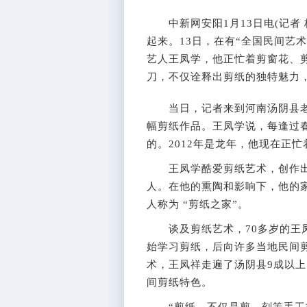
中新网安阳1月13日电(记者 
起来。13日，在有“全国民间艺
艺人王凤学，他正忙着剪窗花、
刀，不仅诠释出剪纸的独特魅力
当日，记者来到河南汤阴县老
幅剪纸作品。王凤学说，每逢过
的。2012年是龙年，他现在正忙
王凤学酷爱剪纸艺术，创作出
人。在他的熏陶和影响下，他的
人称为 “剪纸之家”。
谈及剪纸艺术，70多岁的王凤
始学习剪纸，后向许多当地民间
术，王凤祥走遍了汤阴县9成以
间剪纸特色。