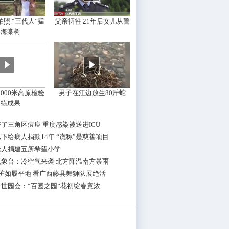
照 “三代人”猛
父亲牺牲 21年后女儿从警
摇海棠树
000米高原检验
男子在江边放生80斤蛇
训练成果
了三角区痘痘 重度感染被送进ICU
下给病人捐款14年 “谎称”是慈善项目
老人捐建五所希望小学
气象台：冷空气来袭 北方降温南方暴雨
桩如履平地 看广西藤县舞狮队展绝活
世园会：“百园之园”花初绽春意浓