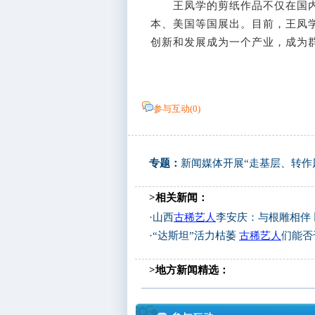
王凤学的剪纸作品不仅在国内
本、美国等国展出。目前，王凤
创新和发展成为一个产业，成为群
参与互动(
0
)
专题：
新闻媒体开展“走基层、转作
>相关新闻：
·
山西
古稀艺人
李安庆：与根雕相伴
·
“达斯坦”活力枯萎
古稀艺人
们能否
>地方新闻精选：