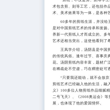
“剪纸，不仅是剪、刻等手工技
术包含剪、刻等工艺，还包括作
术、美术效果等为一体，是各种
60多年的剪纸生涯，并没给王
是对中国剪纸艺术的传承和发扬。
养新一代剪纸人才而成立的。多
艺术还相当突出，这使他看到了
王凤学介绍，汤阴县是中国剪
的传统风俗。逢年过节、喜事庆
花。汤阴剪纸内容丰富，题材广
在稀疏处不空虚，巧在稠密处可
“只要我还能动，就不会放弃剪
剪纸艺术已经融入他的生活，融
义》100多位人物剪纸作品细腻
二号飞天》、《2008奥运会》
展，也体现了他的爱国情怀。