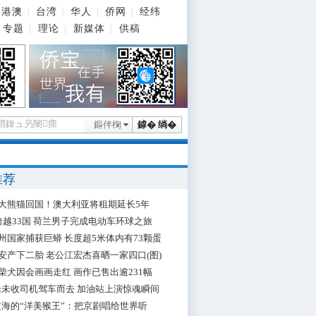
港澳
台湾
华人
侨网
经纬
|
|
|
|
专题
理论
新媒体
供稿
|
|
|
鏂伴椈
鎼� 绱�
推荐
大熊猫回国！澳大利亚将租期延长5年
跨越33国 荷兰男子完成电动车环球之旅
州国家捕获巨蟒 长度超5米体内有73颗蛋
安产下二胎 老公江宏杰喜晒一家四口(图)
柴犬因会画画走红 画作已售出逾231幅
枪未收司机驾车而去 加油站上演惊魂瞬间
海的“洋美猴王”：把京剧唱给世界听