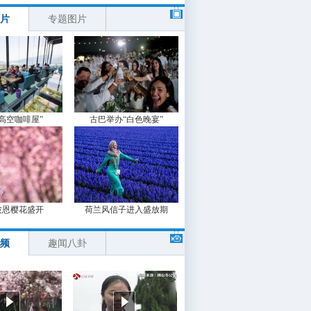
片
专题图片
“高空咖啡屋”
古巴举办“白色晚宴”
波恩樱花盛开
荷兰风信子进入盛放期
频
趣闻八卦