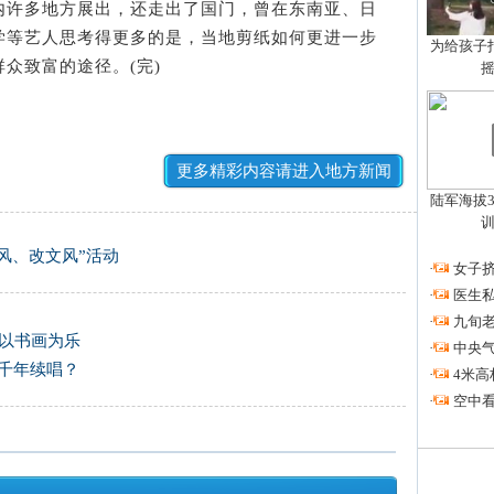
许多地方展出，还走出了国门，曾在东南亚、日
学等艺人思考得更多的是，当地剪纸如何更进一步
为给孩子拍
众致富的途径。(完)
更多精彩内容请进入地方新闻
陆军海拔3
风、改文风”活动
·
女子挤
·
医生私
·
九旬
 以书画为乐
·
中央
千年续唱？
·
4米高
·
空中看