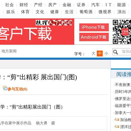
社会
财经
产经
房产
金融
证券
汽车
I T
能源
|
|
|
|
|
|
|
|
|
|
播
娱乐
体育
文化
健康
生活
葡萄酒
微视界
演出
|
|
|
|
|
|
|
|
|
→
地方新闻
大
中
小
字号：
阅读
“剪”出精彩 展出国门(图)
·
不舍旅澳
网
参与互动(
0
)
·
历时3年
·
佛罗里达
·
福原爱平
·
加拿大一
·
加油
凤学在家中展示作品 杨大勇 摄
·
漂洋过