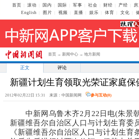
首页
滚动
国内
国际
军事
社会
财经
产经
房
|
|
|
|
|
|
|
|
English
图片
视频
直播
娱乐
体育
文化
|
|
|
|
|
|
|
首页
→
新闻中心
→
地方新闻
正文
评论
新疆计划生育领取光荣证家庭保健
2012年02月22日 15:31 来源：中国新闻网
参与互动(
0
)
中新网乌鲁木齐2月22日电(朱景朝
新疆维吾尔自治区人口与计划生育委
《新疆维吾尔自治区人口与计划生育