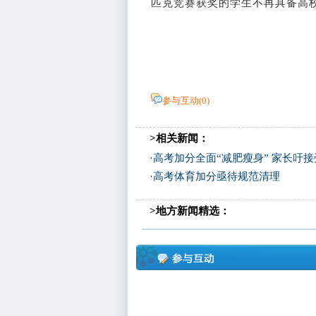
匹克竞赛获奖的学生不再具备高
参与互动(
0
)
>相关新闻：
·
高考加分全面“减肥瘦身” 家长吁
·
高考体育加分亟待规范清理
>地方新闻精选：