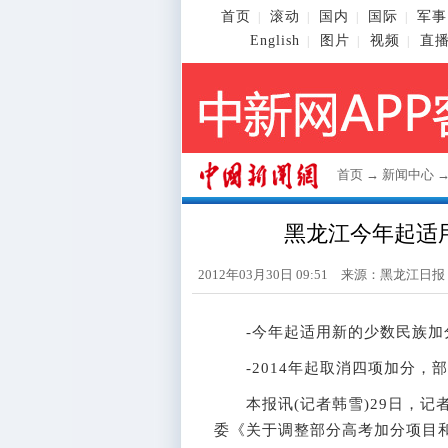
首页
滚动
国内
国际
军事
|
|
|
|
English
图片
视频
直
|
|
|
首页
→
新闻中心
黑龙江今年起适
2012年03月30日 09:51 来源：黑龙江日
-今年起适用新的少数民族加
-2014年起取消四项加分，
本报讯(记者韩雪)29日，记
委《关于调整部分高考加分项目