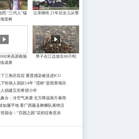
照 “三代人”猛
父亲牺牲 21年后女儿从警
摇海棠树
000米高原检验
男子在江边放生80斤蛇
训练成果
了三角区痘痘 重度感染被送进ICU
下给病人捐款14年 “谎称”是慈善项目
老人捐建五所希望小学
气象台：冷空气来袭 北方降温南方暴雨
桩如履平地 看广西藤县舞狮队展绝活
世园会：“百园之园”花初绽春意浓