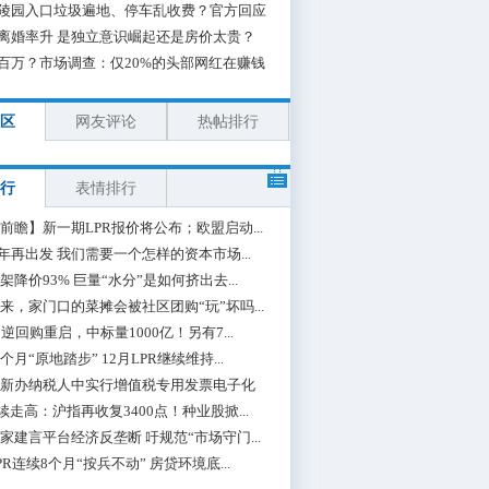
陵园入口垃圾遍地、停车乱收费？官方回应
离婚率升 是独立意识崛起还是房价太贵？
百万？市场调查：仅20%的头部网红在赚钱
区
网友评论
热帖排行
行
表情排行
前瞻】新一期LPR报价将公布；欧盟启动...
0年再出发 我们需要一个怎样的资本市场...
架降价93% 巨量“水分”是如何挤出去...
来，家门口的菜摊会被社区团购“玩”坏吗...
期逆回购重启，中标量1000亿！另有7...
个月“原地踏步” 12月LPR继续维持...
新办纳税人中实行增值税专用发票电子化
续走高：沪指再收复3400点！种业股掀...
家建言平台经济反垄断 吁规范“市场守门...
PR连续8个月“按兵不动” 房贷环境底...