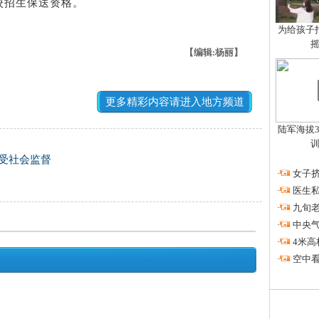
校招生保送资格。
为给孩子拍
【编辑:杨丽】
更多精彩内容请进入地方频道
陆军海拔3
接受社会监督
·
女子挤
·
医生私
·
九旬
·
中央
·
4米高
·
空中看