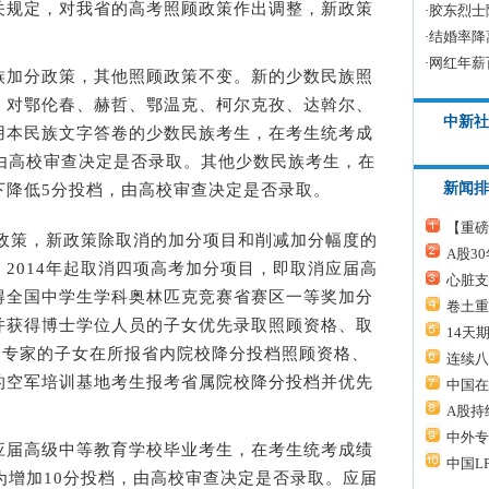
关规定，对我省的高考照顾政策作出调整，新政策
·
胶东烈士
·
结婚率降
。
·
网红年薪
加分政策，其他照顾政策不变。新的少数民族照
，对鄂伦春、赫哲、鄂温克、柯尔克孜、达斡尔、
中新社
用本民族文字答卷的少数民族考生，在考生统考成
，由高校审查决定是否录取。其他少数民族考生，在
新闻排
下降低5分投档，由高校审查决定是否录取。
【重磅
政策，新政策除取消的加分项目和削减加分幅度的
A股3
2014年起取消四项高考加分项目，即取消应届高
心脏支
得全国中学生学科奥林匹克竞赛省赛区一等奖加分
卷土重
并获得博士学位人员的子女优先录取照顾资格、取
14天
秀专家的子女在所报省内院校降分投档照顾资格、
连续八
的空军培训基地考生报考省属院校降分投档并优先
中国在
A股持
中外专
届高级中等教育学校毕业考生，在考生统考成绩
中国L
为增加10分投档，由高校审查决定是否录取。应届