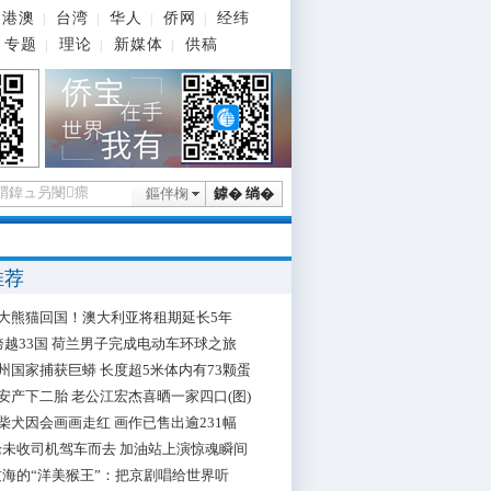
港澳
台湾
华人
侨网
经纬
|
|
|
|
专题
理论
新媒体
供稿
|
|
|
鏂伴椈
鎼� 绱�
推荐
大熊猫回国！澳大利亚将租期延长5年
跨越33国 荷兰男子完成电动车环球之旅
州国家捕获巨蟒 长度超5米体内有73颗蛋
安产下二胎 老公江宏杰喜晒一家四口(图)
柴犬因会画画走红 画作已售出逾231幅
枪未收司机驾车而去 加油站上演惊魂瞬间
海的“洋美猴王”：把京剧唱给世界听