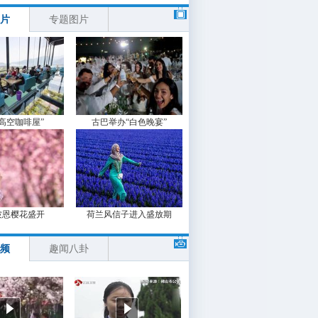
片
专题图片
“高空咖啡屋”
古巴举办“白色晚宴”
波恩樱花盛开
荷兰风信子进入盛放期
频
趣闻八卦