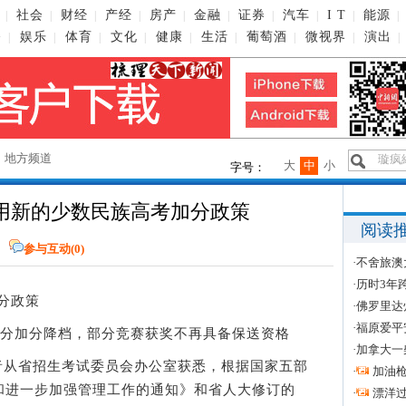
社会
财经
产经
房产
金融
证券
汽车
I T
能源
|
|
|
|
|
|
|
|
|
|
播
娱乐
体育
文化
健康
生活
葡萄酒
微视界
演出
|
|
|
|
|
|
|
|
|
→
地方频道
大
中
小
字号：
用新的少数民族高考加分政策
阅读
报
参与互动(
0
)
·
不舍旅澳
·
历时3年
分政策
·
佛罗里达
·
福原爱平
部分加分降档，部分竞赛获奖不再具备保送资格
·
加拿大一
者从省招生考试委员会办公室获悉，根据国家五部
·
加油
和进一步加强管理工作的通知》和省人大修订的
·
漂洋过