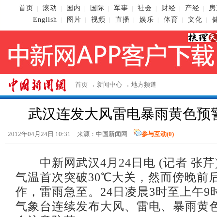
首页
滚动
国内
国际
军事
社会
财经
产经
房
|
|
|
|
|
|
|
|
English
图片
视频
直播
娱乐
体育
文化
|
|
|
|
|
|
|
首页
→
新闻中心
→
地方频道
武汉连发大风雷电暴雨黄色预警
2012年04月24日 10:31 来源：中国新闻网
参与互动(
0
)
中新网武汉4月24日电 (记者 张芹
气温首次突破30℃大关，然而傍晚前
作，雷雨急至。24日凌晨3时至上午9
气象台连续发布大风、雷电、暴雨黄