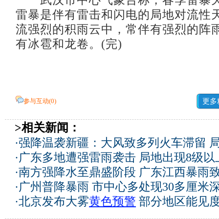
武汉市中心气象台称，春季雷暴天
雷暴是伴有雷击和闪电的局地对流性
流强烈的积雨云中，常伴有强烈的阵
有冰雹和龙卷。(完)
参与互动(
0
)
更多
>相关新闻：
·
强降温袭新疆：大风致多列火车滞留 
·
广东多地遭强雷雨袭击 局地出现8级以
·
南方强降水至鼎盛阶段 广东江西暴雨
·
广州普降暴雨 市中心多处现30多厘米
·
北京发布大雾
黄色预警
部分地区能见度