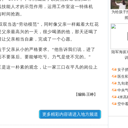
线技能人才的示范作用，运用工作室这一特殊机
为给孩子拍
与时间抢跑。
双双当选“劳动模范”，同时像父亲一样戴着大红花
是父亲最高兴的一天，很少喝酒的他，那天还喝了
模让父亲相当自豪，完成了一个心愿。
父亲从小的严格要求。“他告诉我们说，进了
陆军海拔3
面不要落后。要能够吃亏。力气是使不完的。”
是这一朴素的观念，让一家三口在平凡的岗位上
·
女子挤
·
医生私
·
九旬
·
中央
【编辑:王峥】
·
4米高
·
空中看
更多精彩内容请进入地方频道