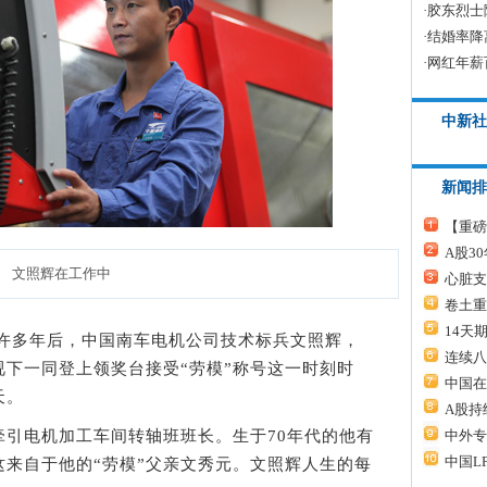
·
胶东烈士
·
结婚率降
·
网红年薪
中新社
新闻排
【重磅
A股3
文照辉在工作中
心脏支
卷土重
14天
多年后，中国南车电机公司技术标兵文照辉，
连续八
下一同登上领奖台接受“劳模”称号这一时刻时
中国在
天。
A股持
中外专
电机加工车间转轴班班长。生于70年代的他有
中国L
这来自于他的“劳模”父亲文秀元。文照辉人生的每