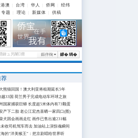
港澳
台湾
华人
侨网
经纬
|
|
|
|
专题
理论
新媒体
供稿
|
|
|
鏂伴椈
鎼� 绱�
推荐
大熊猫回国！澳大利亚将租期延长5年
跨越33国 荷兰男子完成电动车环球之旅
州国家捕获巨蟒 长度超5米体内有73颗蛋
安产下二胎 老公江宏杰喜晒一家四口(图)
柴犬因会画画走红 画作已售出逾231幅
枪未收司机驾车而去 加油站上演惊魂瞬间
海的“洋美猴王”：把京剧唱给世界听