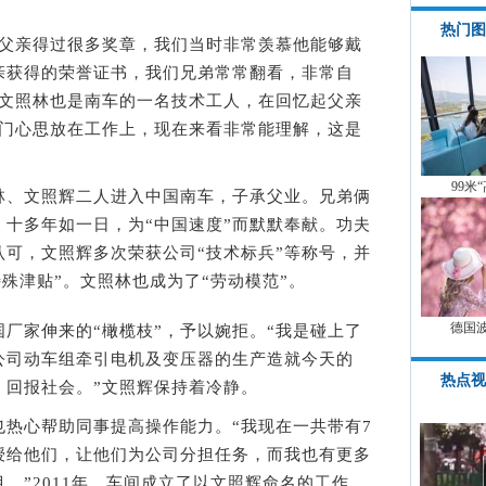
热门图
亲得过很多奖章，我们当时非常羡慕他能够戴
亲获得的荣誉证书，我们兄弟常常翻看，非常自
哥文照林也是南车的一名技术工人，在回忆起父亲
一门心思放在工作上，现在来看非常能理解，这是
99米
、文照辉二人进入中国南车，子承父业。兄弟俩
十多年如一日，为“中国速度”而默默奉献。功夫
可，文照辉多次荣获公司“技术标兵”等称号，并
特殊津贴”。文照林也成为了“劳动模范”。
德国
家伸来的“橄榄枝”，予以婉拒。“我是碰上了
公司动车组牵引电机及变压器的生产造就今天的
热点视
，回报社会。”文照辉保持着冷静。
心帮助同事提高操作能力。“我现在一共带有7
授给他们，让他们为公司分担任务，而我也有更多
。”2011年，车间成立了以文照辉命名的工作