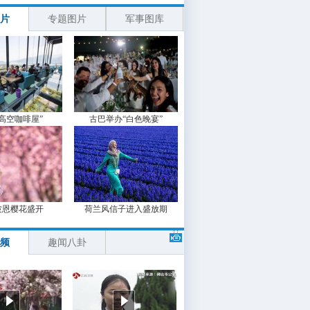
片
专题图片
军事图库
“高空咖啡屋”
古巴举办“白色晚宴”
波恩樱花盛开
荷兰风信子进入盛放期
频
趣闻八卦