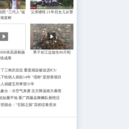
照 “三代人”猛
父亲牺牲 21年后女儿从警
摇海棠树
000米高原检验
男子在江边放生80斤蛇
训练成果
了三角区痘痘 重度感染被送进ICU
下给病人捐款14年 “谎称”是慈善项目
老人捐建五所希望小学
气象台：冷空气来袭 北方降温南方暴雨
桩如履平地 看广西藤县舞狮队展绝活
世园会：“百园之园”花初绽春意浓