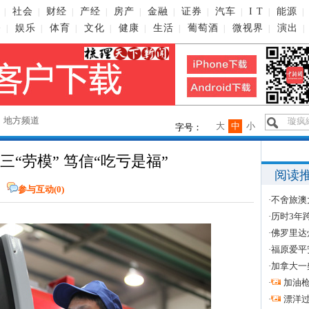
社会
财经
产经
房产
金融
证券
汽车
I T
能源
|
|
|
|
|
|
|
|
|
|
播
娱乐
体育
文化
健康
生活
葡萄酒
微视界
演出
|
|
|
|
|
|
|
|
|
→
地方频道
大
中
小
字号：
“劳模” 笃信“吃亏是福”
阅读
参与互动(
0
)
·
不舍旅澳
·
历时3年
·
佛罗里达
·
福原爱平
·
加拿大一
·
加油
·
漂洋过