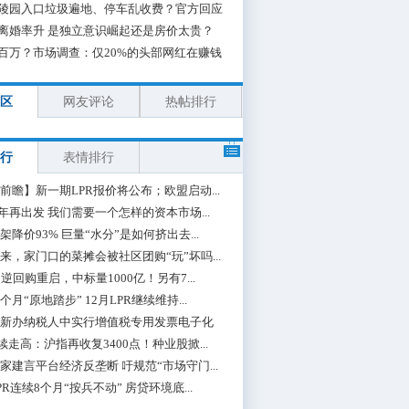
陵园入口垃圾遍地、停车乱收费？官方回应
离婚率升 是独立意识崛起还是房价太贵？
百万？市场调查：仅20%的头部网红在赚钱
区
网友评论
热帖排行
行
表情排行
前瞻】新一期LPR报价将公布；欧盟启动...
0年再出发 我们需要一个怎样的资本市场...
架降价93% 巨量“水分”是如何挤出去...
来，家门口的菜摊会被社区团购“玩”坏吗...
期逆回购重启，中标量1000亿！另有7...
个月“原地踏步” 12月LPR继续维持...
新办纳税人中实行增值税专用发票电子化
续走高：沪指再收复3400点！种业股掀...
家建言平台经济反垄断 吁规范“市场守门...
PR连续8个月“按兵不动” 房贷环境底...