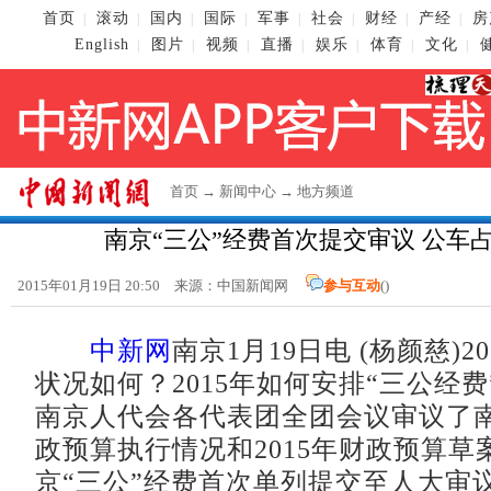
首页
滚动
国内
国际
军事
社会
财经
产经
房
|
|
|
|
|
|
|
|
English
图片
视频
直播
娱乐
体育
文化
|
|
|
|
|
|
|
首页
→
新闻中心
→
地方频道
南京“三公”经费首次提交审议 公车
2015年01月19日 20:50 来源：
中国新闻网
参与互动
(
)
中新网
南京1月19日电 (杨颜慈)2
状况如何？2015年如何安排“三公经费
南京人代会各代表团全团会议审议了南京
政预算执行情况和2015年财政预算草
京“三公”经费首次单列提交至人大审