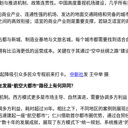
划与推进机制、政策连贯性。中国高度重视机场建设，几乎所有
商业产业、连通性强的机场、发达的地面交通网络和完备的城
之间的高效衔接；适宜的商业产业则是重要支撑，若缺乏适宜的
都与新城、制造业基地与文旅名城，每个城市都需要找到适合
比沿海更低的运营成本。关键在于其通过“空中丝绸之路”建
飞机起降吸引众多民众专程前来打卡。
中新社
发 王中举 摄
发展“航空大都市”路径上有何异同？
机制。西方模式更多是市场主导、自然演进，需要协调多方利益
方利益，耗时超过30年。相比之下，不同地区的案例则展现
迅速建起一座“航空都市”；仁川借助首尔都市圈优势，通过自贸
市”数十年的发展成就，展现了东方模式下“统一规划、系统推进”