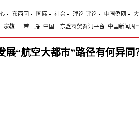
心
东西问
国际
社会
理论·评论
中国侨网
大
识
宗教
一带一路
中国—东盟商贸资讯平台
中国新闻周
发展“航空大都市”路径有何异同