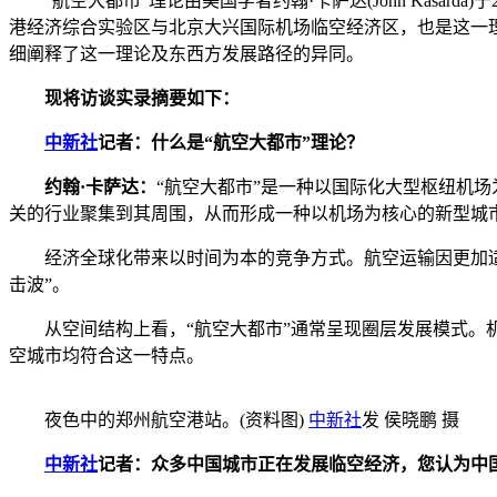
“航空大都市”理论由美国学者约翰·卡萨达(John Kasa
港经济综合实验区与北京大兴国际机场临空经济区，也是这一
细阐释了这一理论及东西方发展路径的异同。
现将访谈实录摘要如下：
中新社
记者：什么是“航空大都市”理论？
约翰·卡萨达：
“航空大都市”是一种以国际化大型枢纽机
关的行业聚集到其周围，从而形成一种以机场为核心的新型城
经济全球化带来以时间为本的竞争方式。航空运输因更加适应
击波”。
从空间结构上看，“航空大都市”通常呈现圈层发展模式。机
空城市均符合这一特点。
夜色中的郑州航空港站。(资料图)
中新社
发 侯晓鹏 摄
中新社
记者：众多中国城市正在发展临空经济，您认为中