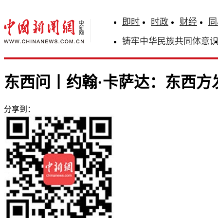
即时
时政
财经
同
铸牢中华民族共同体意
东西问丨约翰·卡萨达：东西方
分享到：