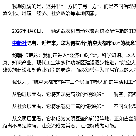
我想强调的是，这并非“一方优于另一方”，而是不同治理模
赖文化、地理、经济、社会政治等本地因素。
2026年4月8日，一辆满载农机自动驾驶系统及配件箱的
中新社
记者：近年来，您为何提出“航空大都市4.0”的概念
约翰·卡萨达：
我们正进入“经济4.0时代”，科学知识
康、知识产业、现代工业等多种功能区建设逐步推进，“航空大都
础设施建设和制造业招引的老路，而必须转型为宜居宜业的人
我认为，“航空大都市”将在三个层面重塑人们的生活和工
从物理层面看，它将实现更高效的“硬联通”——航空、高铁
从社会层面看，它将承载更丰富的“软联通”——不同文化背
从文明层面看，它将成为文明互鉴的前沿阵地。正如古丝绸之
距离不再是障碍，让交流成为常态，让理解成为可能。