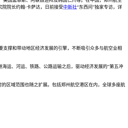
史基浦、美国孟菲斯、阿联酋迪拜及韩国仁川等。在中国，郑州航空
院院长约翰·卡萨达，日前接受
中新社
“东西问”独家专访，详
重要支撑和带动地区经济发展的引擎，不断吸引众多与航空业相
海运、河运、铁路、公路运输之后，驱动经济发展的“第五冲
射的区域范围也随之扩展。包括郑州航空港区在内，全球多座航