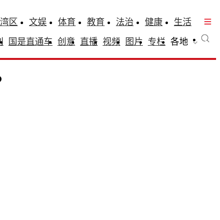
湾区
文娱
体育
教育
法治
健康
生活
刊
国是直通车
创意
直播
视频
图片
专栏
各地
？