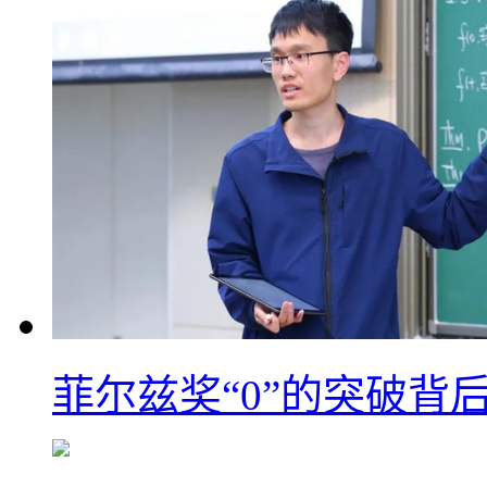
菲尔兹奖“0”的突破背