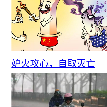
妒火攻心，自取灭亡