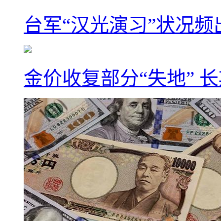
台军“汉光演习”状况频
金价收复部分“失地” 