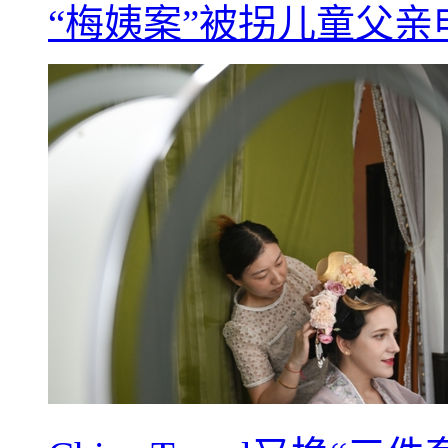
“梅姨案”被拐儿童父