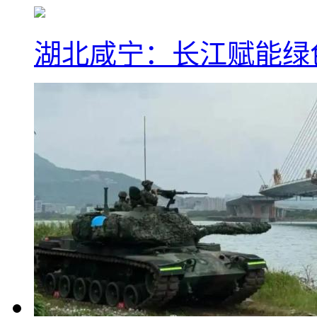
湖北咸宁：长江赋能绿