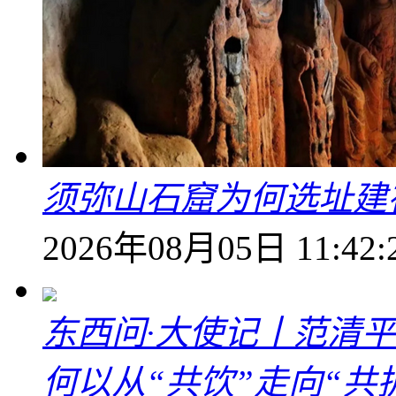
须弥山石窟为何选址建
2026年08月05日 11:42:
东西问·大使记丨范清
何以从“共饮”走向“共