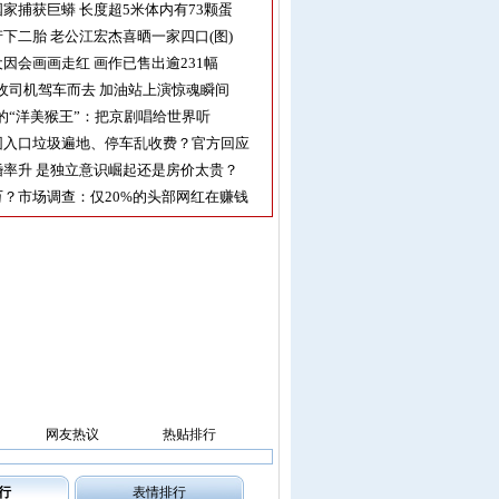
家捕获巨蟒 长度超5米体内有73颗蛋
下二胎 老公江宏杰喜晒一家四口(图)
因会画画走红 画作已售出逾231幅
收司机驾车而去 加油站上演惊魂瞬间
的“洋美猴王”：把京剧唱给世界听
园入口垃圾遍地、停车乱收费？官方回应
率升 是独立意识崛起还是房价太贵？
？市场调查：仅20%的头部网红在赚钱
网友热议
热贴排行
行
表情排行