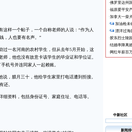
·
佛罗里达州国
·
福原爱平安产
·
加拿大一柴犬
·
加油枪未
这样一个帖子，一个自称老师的人说：“作为人
·
漂洋过海
元钱，人也要有名声。”
·
胶东烈士陵
·
结婚率降离婚
过一名河南的农村学生，但从去年5月开始，这
·
网红年薪百万
老师，他也没有故意卡该学生的毕业证和学位证。
了手机号并连同家人一起赖账。
他说，腊月三十，他给学生家里打电话遭到拒接。
没有还。
细资料，包括身份证号、家庭住址、电话等。
中新社区
新闻排