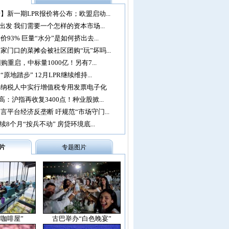
】新一期LPR报价将公布；欧盟启动...
再出发 我们需要一个怎样的资本市场...
93% 巨量“水分”是如何挤出去...
家门口的菜摊会被社区团购“玩”坏吗...
购重启，中标量1000亿！另有7...
原地踏步” 12月LPR继续维持...
办纳税人中实行增值税专用发票电子化
：沪指再收复3400点！种业股掀...
言平台经济反垄断 吁规范“市场守门...
续8个月“按兵不动” 房贷环境底...
片
专题图片
空咖啡屋”
古巴举办“白色晚宴”