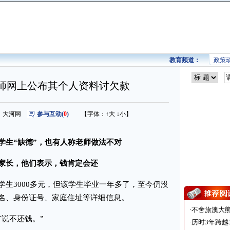
教育频道：
政策
老师网上公布其个人资料讨欠款
 来源：大河网
参与互动(
0
)
【字体：
↑大
↓小
】
学生“缺德”，也有人称老师做法不对
家长，他们表示，钱肯定会还
3000多元，但该学生毕业一年多了，至今仍没
名、身份证号、家庭住址等详细信息。
·
不舍旅澳大
说不还钱。”
·
历时3年跨越