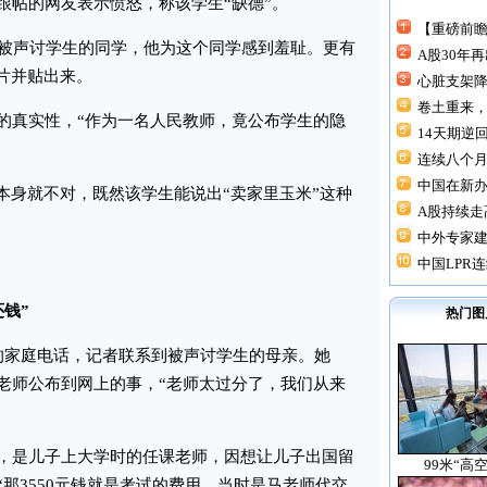
帖的网友表示愤怒，称该学生“缺德”。
【重磅前瞻
是被声讨学生的同学，他为这个同学感到羞耻。更有
A股30年
片并贴出来。
心脏支架降价
卷土重来，
真实性，“作为一名人民教师，竟公布学生的隐
14天期逆回
连续八个月“
中国在新
身就不对，既然该学生能说出“卖家里玉米”这种
A股持续走高
中外专家建
中国LPR连
钱”
热门图
家庭电话，记者联系到被声讨学生的母亲。她
老师公布到网上的事，“老师太过分了，我们从来
是儿子上大学时的任课老师，因想让儿子出国留
99米“高
那3550元钱就是考试的费用，当时是马老师代交