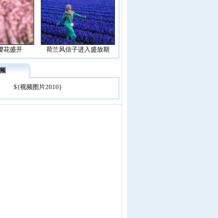
樱花盛开
荷兰风信子进入盛放期
频
${视频图片2010}