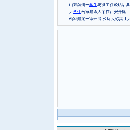
·
山东滨州一
学生
与班主任谈话后离
·
大
学生
药家鑫杀人案在西安开庭
·
药家鑫案一审开庭 公诉人称其让
--