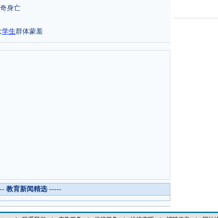
奇身亡
大
学生
群体蒙羞
--- 教育新闻精选 -----