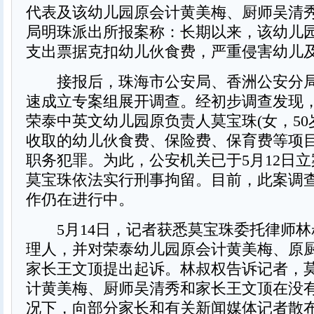
代表及该幼儿园原会计黄美梅、厨师吴清
局明珠派出所报案称：长期以来，该幼儿
支出票据克扣幼儿伙食费，严重侵害幼儿
接报后，珠海市公安局、香洲公安分局
速成立专案组展开调查。经初步调查发现
荣泰中英文幼儿园原负责人莫宝珠(女，50
收取的幼儿伙食费、保险费、保育费等项
职务犯罪。为此，公安机关已于5月12日
莫宝珠依法实行刑事拘留。目前，此案调
作仍在进行中。
5月14日，记者获悉莫宝珠委托律师林
理人，并对荣泰幼儿园原会计黄美梅、原
家长王文顶提出起诉。林叔权告诉记者，
计黄美梅、厨师吴清秀和家长王文顶在没
况下，向部分家长和有关新闻媒体记者散