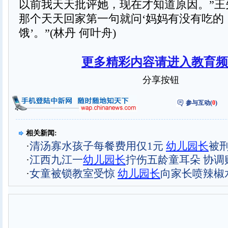
以前我天天批评她，现在才知道原因。”王
那个天天回家第一句就问‘妈妈有没有吃的
饿’。”(林丹 何叶舟)
更多精彩内容请进入教育频
分享按钮
参与互动(
0
)
相关新闻:
·
清汤寡水孩子每餐费用仅1元
幼儿园长
被
·
江西九江一
幼儿园长
拧伤五龄童耳朵 协调
·
女童被锁教室受惊
幼儿园长
向家长喷辣椒水