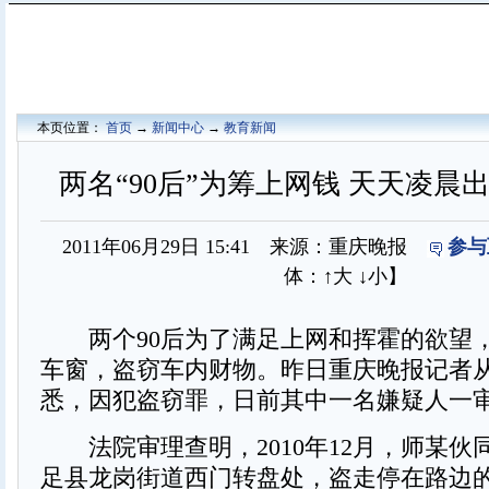
本页位置：
首页
→
新闻中心
→
教育新闻
两名“90后”为筹上网钱 天天凌晨
2011年06月29日 15:41 来源：重庆晚报
参与
体：
↑大
↓小
】
两个90后为了满足上网和挥霍的欲望
车窗，盗窃车内财物。昨日重庆晚报记者
悉，因犯盗窃罪，日前其中一名嫌疑人一
法院审理查明，2010年12月，师某伙
足县龙岗街道西门转盘处，盗走停在路边