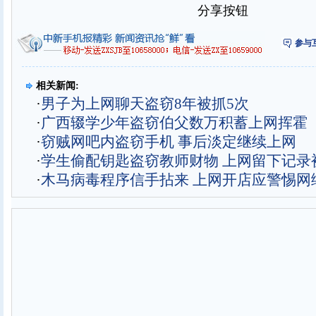
分享按钮
参与
相关新闻:
·
男子为上网聊天盗窃8年被抓5次
·
广西辍学少年盗窃伯父数万积蓄上网挥霍
·
窃贼网吧内盗窃手机 事后淡定继续上网
·
学生偷配钥匙盗窃教师财物 上网留下记录
·
木马病毒程序信手拈来 上网开店应警惕网