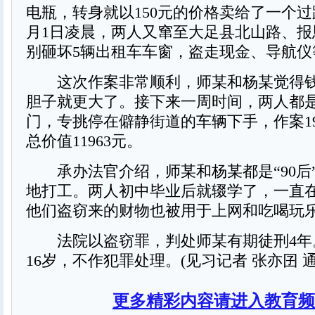
电瓶，转身就以150元的价格卖给了一个过路
月1日凌晨，两人又窜至大足县北山路、报
别砸坏5辆出租车车窗，盗走现金、导航仪
这次作案非常顺利，师某和杨某觉得钱
胆子就更大了。接下来一周时间，两人都
门，专挑停在僻静街道的车辆下手，作案1
总价值11963元。
承办法官介绍，师某和杨某都是“90后
地打工。两人初中毕业后就辍学了，一直
他们盗窃来的财物也被用于上网和吃喝玩
法院以盗窃罪，判处师某有期徒刑4年
16岁，不作犯罪处理。(见习记者 张亦囝 通
更多精彩内容请进入教育频