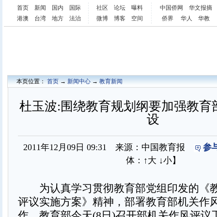
首页
新闻
国内
国际
社区
论坛
曝料
中国侨网
华文报摘
港澳
台湾
地方
法治
微博
博客
空间
侨界
华人
华教
本页位置：
首页
→
新闻中心
→
教育新闻
杜玉波:围绕教育规划纲要加强教育
设
2011年12月09日 09:31 来源：中国教育报
参
体：
↑大
↓小
】
为认真学习贯彻教育部党组印发的《教
评议实施方案》精神，部署教育部机关作
作，教育部今天(8日)召开部机关作风评议