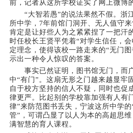
前，记者从这所学校证实了网上微博
“大智若愚”的说法果然不假。浙
所中学，7年前馆门洞开、无人值守来
肯定是让好些人为之紧紧捏了一把汗
时任校长王贤平凭着“对学生信任，会
定理念，使得该校一路走来的“无门图
示出一种令人惊叹的答案。
事实已然证明，图书馆无门，而广
中“有门”。这扇无形之门越来越显牢
自于校方坚持的信人不疑，同时也促
律更严。比起别的学校靠加强有人有门
律”来防范图书丢失，宁波这所中学的
管”，可谓凸显了以人为本的高超思维
满智慧的育人课程。