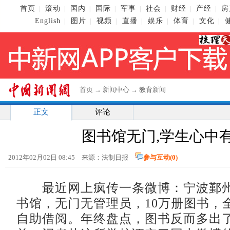
首页
滚动
国内
国际
军事
社会
财经
产经
房
|
|
|
|
|
|
|
|
English
图片
视频
直播
娱乐
体育
文化
|
|
|
|
|
|
|
首页
→
新闻中心
→
教育新闻
正文
评论
图书馆无门,学生心中
2012年02月02日 08:45 来源：法制日报
参与互动(
0
)
最近网上疯传一条微博：宁波鄞州
书馆，无门无管理员，10万册图书，
自助借阅。年终盘点，图书反而多出了6