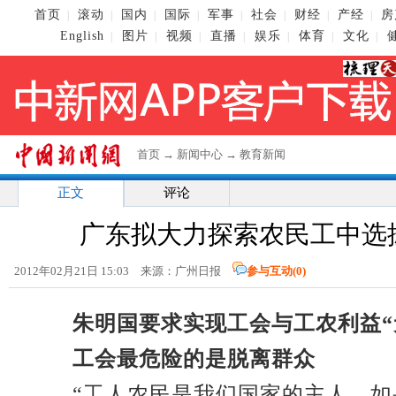
首页
滚动
国内
国际
军事
社会
财经
产经
房
|
|
|
|
|
|
|
|
English
图片
视频
直播
娱乐
体育
文化
|
|
|
|
|
|
|
首页
→
新闻中心
→
教育新闻
正文
评论
广东拟大力探索农民工中选
2012年02月21日 15:03 来源：广州日报
参与互动(
0
)
朱明国要求实现工会与工农利益“
工会最危险的是脱离群众
“工人农民是我们国家的主人，如