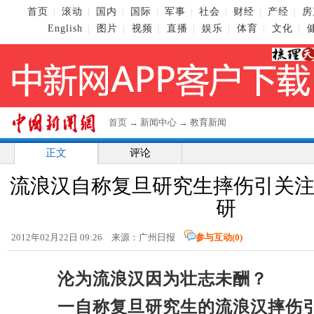
首页
滚动
国内
国际
军事
社会
财经
产经
房
|
|
|
|
|
|
|
|
English
图片
视频
直播
娱乐
体育
文化
|
|
|
|
|
|
|
首页
→
新闻中心
→
教育新闻
正文
评论
流浪汉自称复旦研究生摔伤引关注
研
2012年02月22日 09:26 来源：广州日报
参与互动(
0
)
沦为流浪汉因为壮志未酬？
一自称复旦研究生的流浪汉摔伤引