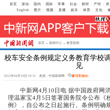
首页
滚动
国内
国际
军事
社会
财经
产经
房
|
|
|
|
|
|
|
|
English
图片
视频
直播
娱乐
体育
文化
|
|
|
|
|
|
|
首页
→
新闻中心
→
教育新闻
校车安全条例规定义务教育学校
见
2012年04月10日 10:31 来源：中国新闻网
参与互动(
0
)
中新网4月10日电 据中国政府网
理温家宝4月5日签署国务院令公布《
例》，自公布之日起施行。条例明确