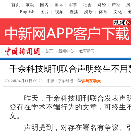
首页
滚动
国内
国际
军事
社会
财经
产经
房
|
|
|
|
|
|
|
|
English
图片
视频
直播
娱乐
体育
文化
|
|
|
|
|
|
|
首页
→
新闻中心
→
教育新闻
千余科技期刊联合声明终生不用
2012年04月11日 09:29 来源：京华时报
参与互动(
0
)
昨天，千余科技期刊联合发表声明
登存在学术不端行为的文章，可终生
文。
声明提到，对存在署名有争议、引