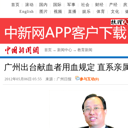
首页
滚动
国内
国际
军事
社会
财经
产经
房
|
|
|
|
|
|
|
|
English
图片
视频
直播
娱乐
体育
文化
|
|
|
|
|
|
|
首页
→
新闻中心
→
教育新闻
广州出台献血者用血规定 直系亲
2012年05月06日 05:55 来源：广州日报
参与互动(
0
)