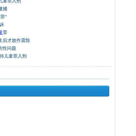
儿童罪入刑
逮捕
童
罪”
诉
童
罪
生后才故作震惊
共性问题
虐待儿童罪入刑