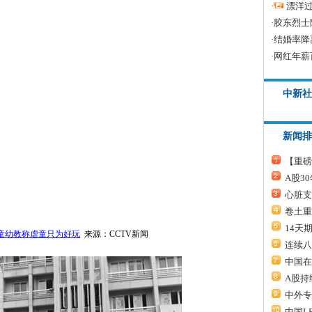
·
漂洋过
·
胶东烈士
·
结婚率降
·
网红年薪
中新社
新闻排
【重磅
A股3
心脏支
卷土重
14天
童幼教称虐童只为好玩
来源：CCTV新闻
连续八
中国在
A股持
中外专
中国L