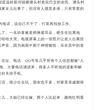
是温岭新河镇横塘头村老实巴交的农民。塘头村
颜家女儿出事了，但没有人愿意多谈，只有零星的
的电话，说自己不干了，打算再找份工作。
了。一名幼童被老师揪着耳朵，硬生生拉离地
巴哇哇大哭。电视屏幕上的一张照片让老人出离愤
出声音，因为画面中那个神情愉悦，乐在其中的老
址、电话、QQ号等几乎所有个人信息都被“人
幸免。大量电话涌进来，很多人不听他的道歉和解
只好关掉手机。
话，很少出去玩，朋友也不多，对家里亲戚都很
儿，大姐已经出嫁。两个人比起来，颜艳红明显