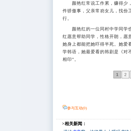
颜艳红常说工作累，赚得少，
件骄傲事，父亲常劝女儿，找份
行。
颜艳红的一位同村中学同学也
红愿意帮助同学，性格开朗，愿
她身上都能把她吓得半死。她爱
学韩语，她最爱看的韩剧是《对
相印”。
1
2
参与互动(
0
)
>相关新闻：