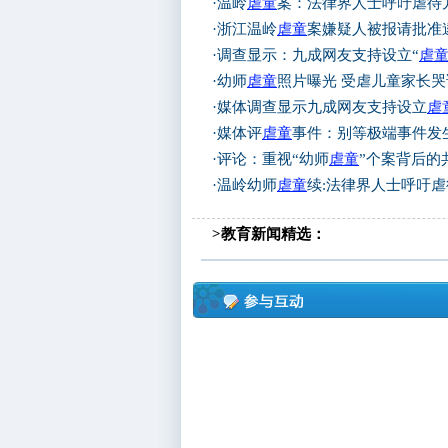
·
温岭
虐童
案：法律界人士呼吁虐待
·
浙江温岭
虐童
案嫌疑人被报请批准
·
调查显示：九成网友支持设立“
虐
·
幼师
虐童
照片曝光 受虐儿童家长哭
·
媒体调查显示九成网友支持设立
虐
·
媒体评
虐童
事件：别等极端事件发
·
评论：重视“幼师
虐童
”个案背后的
·
温岭幼师
虐童
续:法律界人士呼吁
>教育新闻精选：