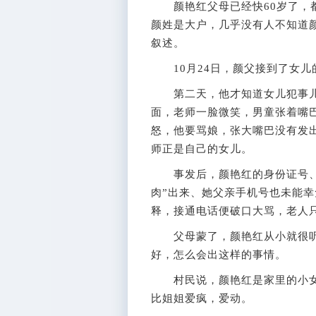
颜艳红父母已经快60岁了，都
颜姓是大户，几乎没有人不知道
叙述。
10月24日，颜父接到了女儿
第二天，他才知道女儿犯事儿
面，老师一脸微笑，男童张着嘴
怒，他要骂娘，张大嘴巴没有发
师正是自己的女儿。
事发后，颜艳红的身份证号、住
肉”出来、她父亲手机号也未能
释，接通电话便破口大骂，老人
父母蒙了，颜艳红从小就很听
好，怎么会出这样的事情。
村民说，颜艳红是家里的小女
比姐姐爱疯，爱动。