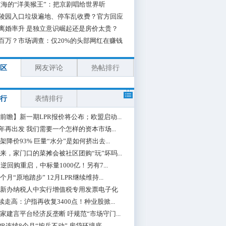
海的“洋美猴王”：把京剧唱给世界听
陵园入口垃圾遍地、停车乱收费？官方回应
离婚率升 是独立意识崛起还是房价太贵？
百万？市场调查：仅20%的头部网红在赚钱
区
网友评论
热帖排行
行
表情排行
前瞻】新一期LPR报价将公布；欧盟启动...
0年再出发 我们需要一个怎样的资本市场...
架降价93% 巨量“水分”是如何挤出去...
来，家门口的菜摊会被社区团购“玩”坏吗...
期逆回购重启，中标量1000亿！另有7...
个月“原地踏步” 12月LPR继续维持...
新办纳税人中实行增值税专用发票电子化
续走高：沪指再收复3400点！种业股掀...
家建言平台经济反垄断 吁规范“市场守门...
PR连续8个月“按兵不动” 房贷环境底...