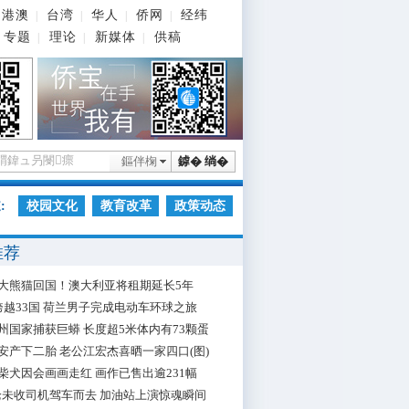
港澳
台湾
华人
侨网
经纬
|
|
|
|
专题
理论
新媒体
供稿
|
|
|
鏂伴椈
鎼� 绱�
:
校园文化
教育改革
政策动态
推荐
大熊猫回国！澳大利亚将租期延长5年
跨越33国 荷兰男子完成电动车环球之旅
州国家捕获巨蟒 长度超5米体内有73颗蛋
安产下二胎 老公江宏杰喜晒一家四口(图)
柴犬因会画画走红 画作已售出逾231幅
枪未收司机驾车而去 加油站上演惊魂瞬间