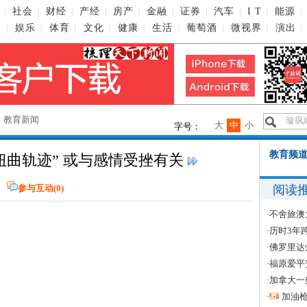
社会
财经
产经
房产
金融
证券
汽车
I T
能源
|
|
|
|
|
|
|
|
|
|
播
娱乐
体育
文化
健康
生活
葡萄酒
微视界
演出
|
|
|
|
|
|
|
|
|
→
教育新闻
大
中
小
字号：
教育频道
扭曲轨迹” 或与感情受挫有关
阅读
网
参与互动(
0
)
·
不舍旅澳
·
历时3年
·
佛罗里达
·
福原爱平
·
加拿大一
·
加油