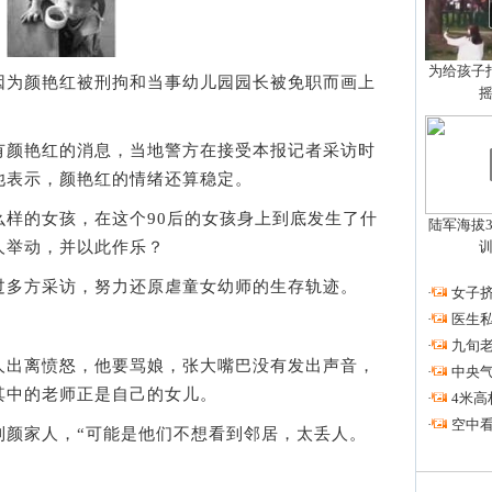
为给孩子拍
为颜艳红被刑拘和当事幼儿园园长被免职而画上
颜艳红的消息，当地警方在接受本报记者采访时
他表示，颜艳红的情绪还算稳定。
的女孩，在这个90后的女孩身上到底发生了什
陆军海拔3
人举动，并以此作乐？
多方采访，努力还原虐童女幼师的生存轨迹。
·
女子挤
·
医生私
·
九旬
出离愤怒，他要骂娘，张大嘴巴没有发出声音，
·
中央
其中的老师正是自己的女儿。
·
4米高
·
空中看
家人，“可能是他们不想看到邻居，太丢人。