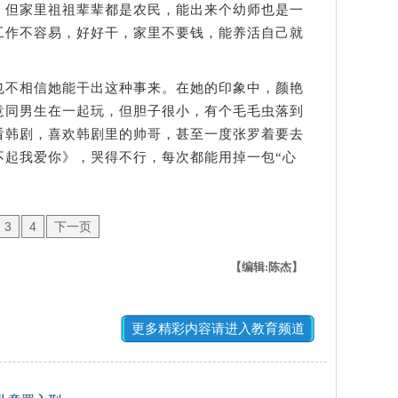
但家里祖祖辈辈都是农民，能出来个幼师也是一
工作不容易，好好干，家里不要钱，能养活自己就
不相信她能干出这种事来。在她的印象中，颜艳
意同男生在一起玩，但胆子很小，有个毛毛虫落到
看韩剧，喜欢韩剧里的帅哥，甚至一度张罗着要去
不起我爱你》，哭得不行，每次都能用掉一包“心
3
4
下一页
【编辑:陈杰】
更多精彩内容请进入教育频道