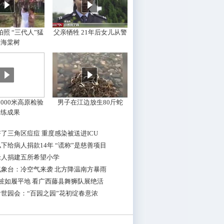
照 “三代人”猛
父亲牺牲 21年后女儿从警
摇海棠树
000米高原检验
男子在江边放生80斤蛇
训练成果
了三角区痘痘 重度感染被送进ICU
下给病人捐款14年 “谎称”是慈善项目
老人捐建五所希望小学
气象台：冷空气来袭 北方降温南方暴雨
桩如履平地 看广西藤县舞狮队展绝活
世园会：“百园之园”花初绽春意浓