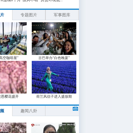
片
专题图片
军事图库
“高空咖啡屋”
古巴举办“白色晚宴”
波恩樱花盛开
荷兰风信子进入盛放期
频
趣闻八卦