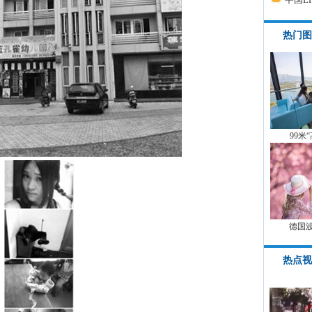
热门图
99米
德国
热点视