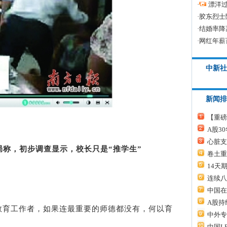
·
漂洋过
·
胶东烈士
·
结婚率降
·
网红年薪
中新社
新闻排
【重磅
A股3
心脏支
局称，初步调查显示，校长只是“推学生”
卷土重
14天
连续八
中国在
A股持
育工作者，如果连最重要的师德都没有，何以育
中外专
中国L