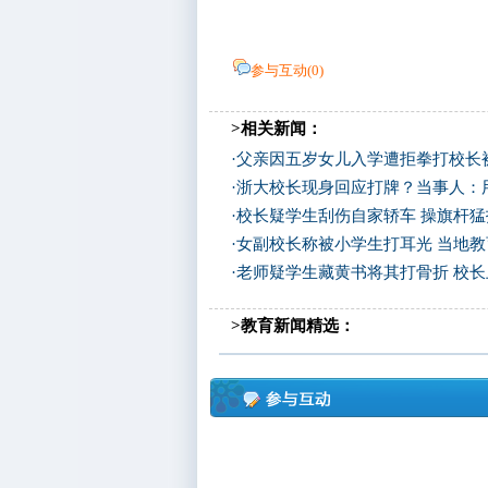
参与互动(
0
)
>相关新闻：
·
父亲因五岁女儿入学遭拒拳打校长
·
浙大校长现身回应打牌？当事人：
·
校长疑学生刮伤自家轿车 操旗杆
·
女副校长称被小学生打耳光 当地
·
老师疑学生藏黄书将其打骨折 校长
>教育新闻精选：