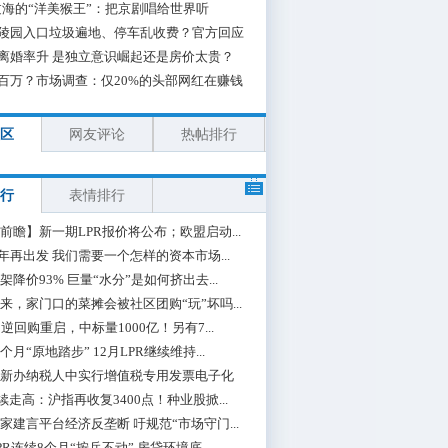
海的“洋美猴王”：把京剧唱给世界听
陵园入口垃圾遍地、停车乱收费？官方回应
离婚率升 是独立意识崛起还是房价太贵？
百万？市场调查：仅20%的头部网红在赚钱
区
网友评论
热帖排行
行
表情排行
前瞻】新一期LPR报价将公布；欧盟启动...
0年再出发 我们需要一个怎样的资本市场...
架降价93% 巨量“水分”是如何挤出去...
来，家门口的菜摊会被社区团购“玩”坏吗...
期逆回购重启，中标量1000亿！另有7...
个月“原地踏步” 12月LPR继续维持...
新办纳税人中实行增值税专用发票电子化
续走高：沪指再收复3400点！种业股掀...
家建言平台经济反垄断 吁规范“市场守门...
PR连续8个月“按兵不动” 房贷环境底...