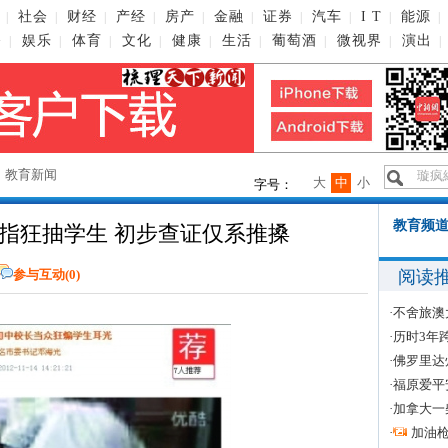
社会
财经
产经
房产
金融
证券
汽车
I T
能源
|
|
|
|
|
|
|
|
|
|
播
娱乐
体育
文化
健康
生活
葡萄酒
微视界
演出
|
|
|
|
|
|
|
|
|
→
教育新闻
大
中
小
字号：
教育频道
指狂抽学生 初步查证仅系推搡
阅读
参与互动(
0
)
·
不舍旅澳
·
历时3年
·
佛罗里达
·
福原爱平
·
加拿大一
·
加油