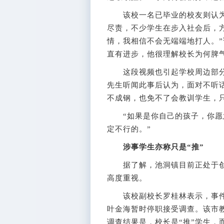
该校一名已毕业的校友则认为
尽责，不少学生在步入社会后，
情，我相信不会无端端地打人。
直有进步，他很理解校长为何脾
这段视频也引起学校周边部分群
先生听闻此事后认为，面对不听
不成钢，也免不了会教训学生，
“如果是你自己的孩子，你愿意
定不行的。”
涉事学生亦称只是“推”
据了解，池洞镇目前正处于创
高度重视。
该校副校长罗桂林表示，事件
叶金海暂时停职接受调查。该市
调查结果是，校长是“推”学生，而