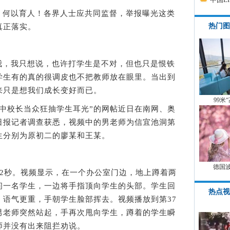
何以育人！各界人士应共同监督，举报曝光这类
热门图
真正落实。
，我只想说，也许打学生是不对，但也只是恨铁
学生有的真的很调皮也不把教师放在眼里。当出到
来只是想我们成长变好而已。
99米
校长当众狂抽学生耳光”的网帖近日在南网、奥
日报记者调查获悉，视频中的男老师为信宜池洞第
生分别为原初二的廖某和王某。
德国
秒。视频显示，在一个办公室门边，地上蹲着两
问一名学生，一边将手指顶向学生的头部。学生回
热点视
，语气更重，手朝学生脸部挥去。视频播放到第37
男老师突然站起，手再次甩向学生，蹲着的学生瞬
师并没有出来阻拦劝说。