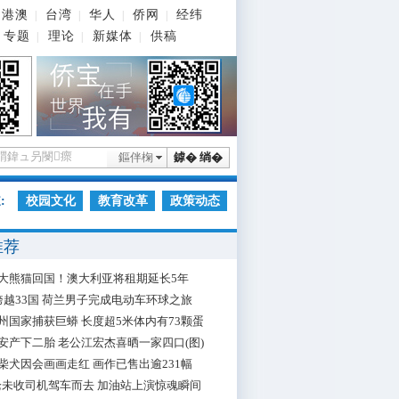
港澳
台湾
华人
侨网
经纬
|
|
|
|
专题
理论
新媒体
供稿
|
|
|
鏂伴椈
鎼� 绱�
:
校园文化
教育改革
政策动态
推荐
大熊猫回国！澳大利亚将租期延长5年
跨越33国 荷兰男子完成电动车环球之旅
州国家捕获巨蟒 长度超5米体内有73颗蛋
安产下二胎 老公江宏杰喜晒一家四口(图)
柴犬因会画画走红 画作已售出逾231幅
枪未收司机驾车而去 加油站上演惊魂瞬间