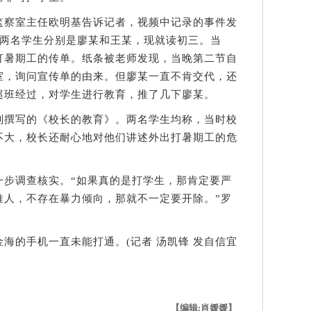
察室主任欧明基告诉记者，视频中记录的事件发
，两名学生分别是廖某和王某，现就读初三。当
打暑期工的传单。纸条被老师发现，当晚第二节自
室，询问宣传单的由来。但廖某一直不肯交代，还
巡班经过，对学生进行教育，推了几下廖某。
撰写的《校长的教育》。两名学生均称，当时校
不大，校长还耐心地对他们讲述外出打暑期工的危
调查核实。“如果真的是打学生，那肯定要严
推人，不存在暴力倾向，那就不一定要开除。”罗
的手机一直未能打通。(记者 汤凯锋 发自信宜
【编辑:肖媛媛】