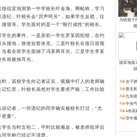
指信宜池洞第一中学校长叶金海。网帖称，学习
违纪，叶校长会“厉声呵斥”，如果学生反驳，往
为给孩子拍
撞墙等。学生面对的是一个“殴打成性”的校长。
学生的事件。一是原初一学生罗某因犯错，在约
以头撞地，致使短暂休克。二是叶校长在值日巡视
，当着全班学生面抽了冯某两耳光。三是学生李某
校长就被抽耳光。
陆军海拔3
时，该校学生向记者证实，视频中打人的老师确
·
女子挤
·
医生私
生记忆里，叶校长虽然对学生要求严格，工作比较
·
九旬
·
中央
记者，一些违纪的同学确实被校长打过，“尤
·
4米高
更重”。
·
空中看
学生当时念初二，平时比较顽皮，被老师批评后
位同学称已经记不清楚。