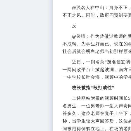
@茂名人在中山：自身不正，
不正之风。同时，政府问责制要
反
@傻喵：作为曾做过教师的我
不成钢。为学生好而已。现在的
社会后就会明白老师当初那样原
近日，一则名为“茂名信宜初中
一网问政平台上掀起波澜。南方
一中学校长叶金海，视频中的学
校长被指“殴打成性”
上述网帖附带的视频时间长52
名男生，一位男老师一边大声责
答多久，这位老师在凳子上坐下
秒，当学生较大声回答后，这位
间被甩得侧躺在地上。在场的老