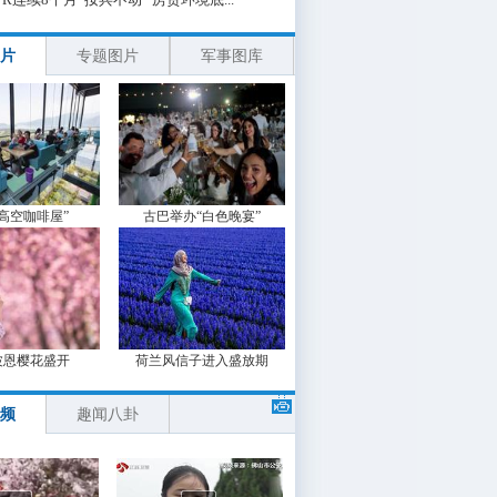
片
专题图片
军事图库
“高空咖啡屋”
古巴举办“白色晚宴”
波恩樱花盛开
荷兰风信子进入盛放期
频
趣闻八卦