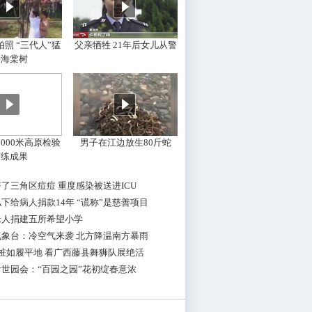
照 “三代人”猛
父亲牺牲 21年后女儿从警
摇海棠树
000米高原检验
男子在江边放生80斤蛇
训练成果
了三角区痘痘 重度感染被送进ICU
下给病人捐款14年 “谎称”是慈善项目
老人捐建五所希望小学
气象台：冷空气来袭 北方降温南方暴雨
桩如履平地 看广西藤县舞狮队展绝活
世园会：“百园之园”花初绽春意浓