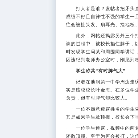
打人者是谁？发帖者把矛头直
成绩不好且自律性不强的学生一旦
往会被扯头发、扇耳光、撞地板、
此外，网帖还揭露另外三个打
谈的过程中，被校长掐住脖子，
时发现学生冯某和周围同学讲话
因违纪到老师办公室时，刚见到
学生称其“有时脾气大”
记者在池洞第一中学周边走访
实是该校校长叶金海。在多位学
负责，但有时脾气却比较大。
一位不愿意透露姓名的学生告诉
其是如果学生敢顶撞，校长会下手
一位学生透露，视频中的两名
还敢顶撞。至于为何会被打，这