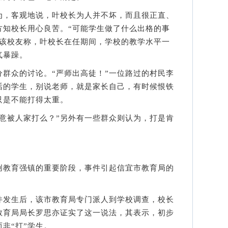
，客观地说，叶校长为人并不坏，而且很正直、
方知校长用心良苦。“可能学生做了什么出格的事
”该校友称，叶校长在任期间，学校的教学水平一
气暴躁。
众的讨论。“严师出高徒！”一位路过的村民李
话的学生，别说老师，就是家长自己，有时候恨铁
只是不能打得太重。
被人家打么？”另外有一些群众则认为，打是肯
教育强镇的重要阶段，事件引起信宜市教育局的
发生后，该市教育局专门派人到学校调查，校长
教育局局长罗思亦证实了这一说法，其表示，初步
非“打”学生。