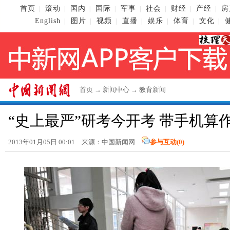
首页
滚动
国内
国际
军事
社会
财经
产经
房
|
|
|
|
|
|
|
|
English
图片
视频
直播
娱乐
体育
文化
|
|
|
|
|
|
|
首页
→
新闻中心
→
教育新闻
“史上最严”研考今开考 带手机算
2013年01月05日 00:01 来源：
中国新闻网
参与互动(
0
)