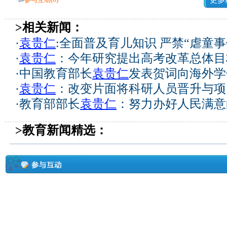
更多
>相关新闻：
·
袁贵仁
:全面普及育儿知识 严禁“虐童事
·
袁贵仁
：今年研究提出高考改革总体目
·
中国教育部长
袁贵仁
发表贺词向海外学
·
袁贵仁
：改变片面将科研人员晋升与项
·
教育部部长
袁贵仁
：努力办好人民满意
>教育新闻精选：