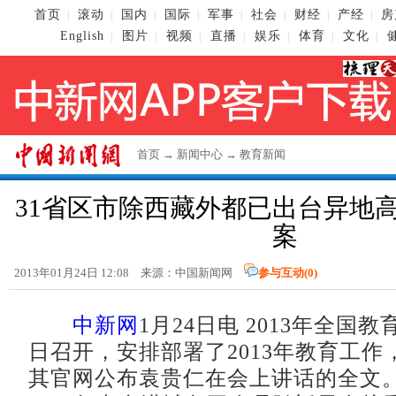
首页
滚动
国内
国际
军事
社会
财经
产经
房
|
|
|
|
|
|
|
|
English
图片
视频
直播
娱乐
体育
文化
|
|
|
|
|
|
|
首页
→
新闻中心
→
教育新闻
31省区市除西藏外都已出台异地
案
2013年01月24日 12:08 来源：
中国新闻网
参与互动(
0
)
中新网
1月24日电 2013年全国
日召开，安排部署了2013年教育工作
其官网公布袁贵仁在会上讲话的全文