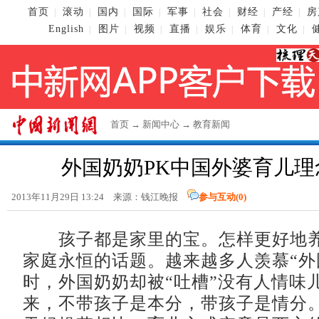
首页
滚动
国内
国际
军事
社会
财经
产经
房
|
|
|
|
|
|
|
|
English
图片
视频
直播
娱乐
体育
文化
|
|
|
|
|
|
|
首页
→
新闻中心
→
教育新闻
外国奶奶PK中国外婆育儿理
2013年11月29日 13:24 来源：钱江晚报
参与互动(
0
)
孩子都是家里的宝。怎样更好地养
家庭永恒的话题。越来越多人羡慕“外
时，外国奶奶却被“吐槽”没有人情味
来，不带孩子是本分，带孩子是情分