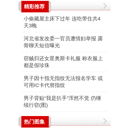
精彩推荐
小偷藏屋主床下过年 连吃带住共4
天3晚
河北省发改委一官员遭情妇举报 露
骨聊天短信曝光
窃贼归还女星奥斯卡礼服 称衣服上
都是假珍珠
男子因十指无指纹无法报名学车 或
可用IC卡代替指纹
男子背贴“我是扒手”浑然不觉 仍继
续行窃(图)
热门图集