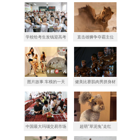
学校给考生发钱迎高考
直击雄狮争夺霸主位
图片故事:车模的一天
健美比赛肌肉男拼身材
中国最大玛瑙交易市场
超萌"草泥兔"走红