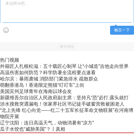
畅言一下
暂无评论
热门视频
外籍匠人扎根松滋：五十载匠心制琴 让“小城造”吉他走向世界
高温伤害如何防范？科学防暑全流程要点速看
哈尔滨：暴雨袭城 消防部门紧急排水 疏散群众
萌翻香港岛！香港限定熊猫“叮叮车”上街
美国宾州足球青年在海南以球会友
新疆维吾尔自治区人民政府副主席：坚持凡“恐”必打 露头就打
涉水搜救突遇漏电！张家界社区书记徒手破窗营救被困老人
“北上先锋 红心向党——红二十五军长征革命文物联展”在河南博
物院开展
辽宁沈阳：连日高温天气，动物消暑有“凉方”
瓜子水饺也“威胁美国”？丨真相