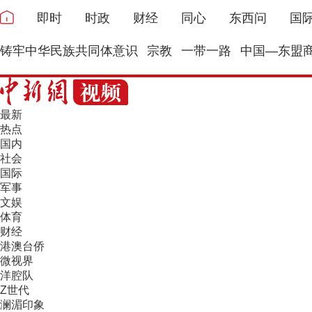
即时
时政
财经
同心
东西问
国
铸牢中华民族共同体意识
宗教
一带一路
中国—东盟
最新
热点
国内
社会
国际
军事
文娱
体育
财经
港澳台侨
微视界
洋腔队
Z世代
澜湄印象