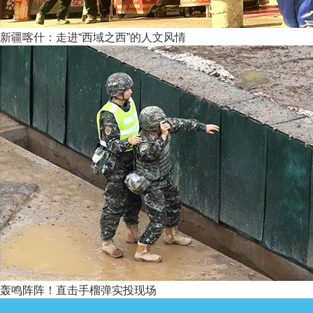
新疆喀什：走进“西域之西”的人文风情
轰鸣阵阵！直击手榴弹实投现场