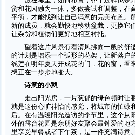
放在哪里，如何布置，整个过程也是乐
货和花园融为一体，多做尝试和调整，在
平衡，才能找到让自己满意的完美布置。
新的成员，就会勤快地移动盆栽，更换它
让杂货和植物们更好地相互衬托。
望着这片风景有着清风拂面一般的舒适
的计划是增添一个弧形的花架，让新落户
线莲在明年夏天开成花的门，花的窗，看
想正在一步步地变大。
诗意的小憩
走出阳光房，一片葱郁的绿色顿时让眼
就是这份心旷神怡的感觉，将城市的忙碌
后。在有温暖阳光造访的季节里，这个从
外的露台花园是亲朋好友聚会最钟爱的地
里享受早餐或者下午茶，是一件充满诗意