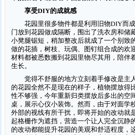
享受DIY的成就感
花园里很多物件都是利用旧物DIY而成
门放到花园做成隔断，围出了洗衣房和储藏
小凳腿锯短，稍加整改后就成了一个别致的
做的花插，树枝、玩偶、图钉组合成的欢
材料都被悉数搬到花园里物尽其用，陪伴
生长。
觉得不舒服的地方立刻着手修改是主人
的花园全然不是现在的样子，植物摆放得
性不够强，今年重新归类摆放后多出的空
桌，展示心仪小装饰。然而，由于对面学
外部的视线有所干扰，即将开始的改动就
起格栅作为遮挡，营造一个让人完全沉静
的改动都能提升花园的美观和舒适程度，