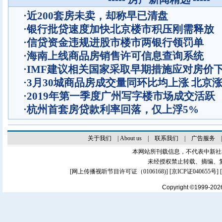
·
近200套房未卖，却称早已清盘
·
银行批贷速度加快北京楼市积压刚需释放
·
信贷资金违规进股市楼市两银行领罚单
·
海南上线商品房销售许可信息查询系统
·
IMF建议相关国家采取早期措施应对房价
·
3月30城商品房成交量同环比均上涨 北京
·
2019年第一季度广州写字楼市场成交活跃
·
杭州首套房贷款利率回落，仅上浮5%
关于我们
|
About us
|
联系我们
|
广告服务
本网站所刊载信息，不代表中新社
未经授权禁止转载、摘编、
[
网上传播视听节目许可证（0106168)
] [
京ICP证040655号
]
Copyright ©1999-20