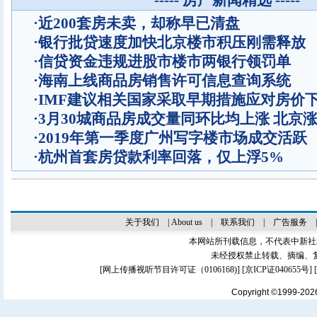
----- 房产新闻精选 -----
·
近200套房未卖，却称早已清盘
·
银行批贷速度加快北京楼市积压刚需释放
·
信贷资金违规进股市楼市两银行领罚单
·
海南上线商品房销售许可信息查询系统
·
IMF建议相关国家采取早期措施应对房价
·
3月30城商品房成交量同环比均上涨 北京
·
2019年第一季度广州写字楼市场成交活跃
·
杭州首套房贷款利率回落，仅上浮5%
关于我们
|
About us
|
联系我们
|
广告服务
本网站所刊载信息，不代表中新社
未经授权禁止转载、摘编、
[
网上传播视听节目许可证（0106168)
] [
京ICP证040655号
]
Copyright ©1999-20