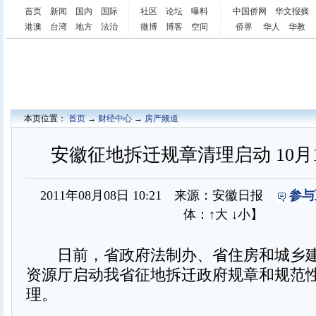
首页
新闻
国内
国际
社区
论坛
曝料
中国侨网
华文报摘
港澳
台湾
地方
法治
微博
博客
空间
侨界
华人
华教
本页位置：
首页
→
财经中心
→
房产频道
安徽征地拆迁规章清理启动 10月
2011年08月08日 10:21 来源：安徽日报
参与
体：
↑大
↓小
】
日前，省政府法制办、省住房和城乡建
资源厅启动我省征地拆迁政府规章和规范
理。