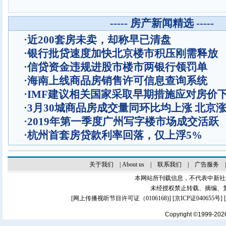
----- 房产新闻精选 -----
·
近200套房未卖，却称早已清盘
·
银行批贷速度加快北京楼市积压刚需释放
·
信贷资金违规进股市楼市两银行领罚单
·
海南上线商品房销售许可信息查询系统
·
IMF建议相关国家采取早期措施应对房价
·
3月30城商品房成交量同环比均上涨 北京
·
2019年第一季度广州写字楼市场成交活跃
·
杭州首套房贷款利率回落，仅上浮5%
关于我们
|
About us
|
联系我们
|
广告服务
本网站所刊载信息，不代表中新社
未经授权禁止转载、摘编、
[
网上传播视听节目许可证（0106168)
] [
京ICP证040655号
]
Copyright ©1999-20