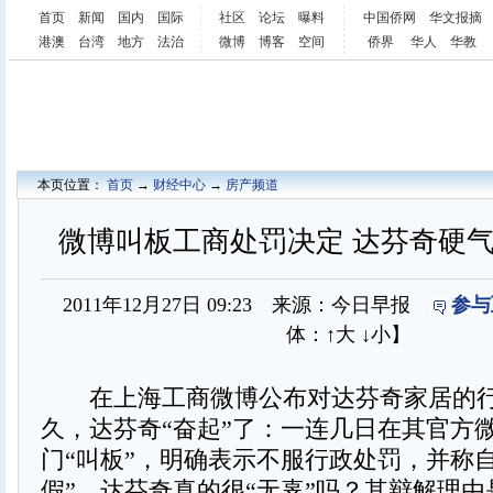
首页
新闻
国内
国际
社区
论坛
曝料
中国侨网
华文报摘
港澳
台湾
地方
法治
微博
博客
空间
侨界
华人
华教
本页位置：
首页
→
财经中心
→
房产频道
微博叫板工商处罚决定 达芬奇硬
2011年12月27日 09:23 来源：今日早报
参与
体：
↑大
↓小
】
在上海工商微博公布对达芬奇家居的行
久，达芬奇“奋起”了：一连几日在其官方
门“叫板”，明确表示不服行政处罚，并称
假”。达芬奇真的很“无辜”吗？其辩解理