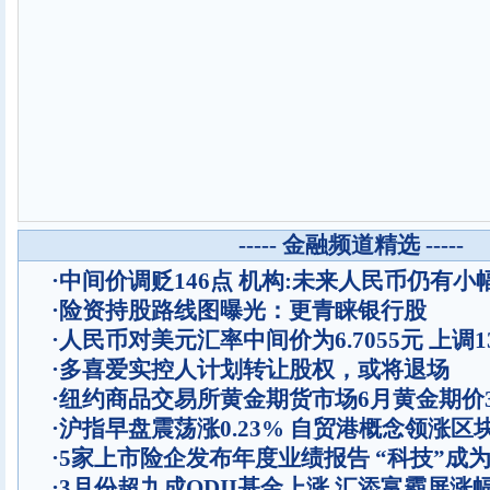
----- 金融频道精选 -----
·
中间价调贬146点 机构:未来人民币仍有小
·
险资持股路线图曝光：更青睐银行股
·
人民币对美元汇率中间价为6.7055元 上调1
·
多喜爱实控人计划转让股权，或将退场
·
纽约商品交易所黄金期货市场6月黄金期价
·
沪指早盘震荡涨0.23% 自贸港概念领涨区
·
5家上市险企发布年度业绩报告 “科技”成
·
3月份超九成QDII基金上涨 汇添富霸屏涨幅