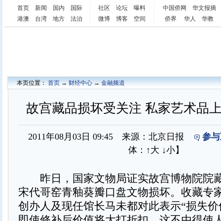
首页
新闻
国内
国际
社区
论坛
曝料
中国侨网
华文报摘
港澳
台湾
地方
法治
微博
博客
空间
侨界
华人
华教
本页位置：
首页
→
财经中心
→
金融频道
故宫藏品损坏受关注 私家艺术品
2011年08月03日 09:45 来源：北京日报
参与
体：
↑大
↓小
】
昨日，国家文物局证实故宫博物院院藏
宋代哥窑青釉葵瓣口盘文物损坏。收藏专
创办人及现任馆长马未都对此表示“损失价
即使修补后价值将大打折扣。这不由得使