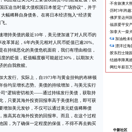
·
不舍旅澳大
美国压迫当时最大债权国日本签定“广场协议”，并于
·
历时3年跨越
%，大幅稀释自身债务。在将日本经济拖入“经济黄
·
佛罗里达州国
腾飞。
·
福原爱平安产
·
加拿大一柴犬
增持美债的最近10年，美元便加速了对人民币的
·
加油枪未
汇率改革算起，6年内美元相对人民币贬值已逾20%。
·
漂洋过海
是在持续恶化的美债危机面前，我们有理由相信，
·
胶东烈士陵
幅度的贬值，贬值幅度极可能超过30%，以期加大
·
结婚率降离婚
济的自我救赎。
·
网红年薪百万
发行。实际上，自1973年与黄金挂钩的布林顿
年份均呈增长态势。美债的持续增加，与美元实行
公司”逻辑密切相关——通过持续发行美债，获取持
此，只要其海外投资回报率高于美债利息，即可获
要增加美元发钞，不仅可以通过美元贬值稀释债
，推高其在海外投资的回报率。而且，在这个过程
他国，为了确保一定程度的保值，不得不再去购买
中新社区