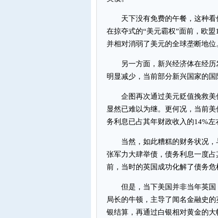
天下没有免费的午餐，这种看似
在掠夺式的“美元霸权”面前，欧盟1
并相对消弱了美元的全球垄断地位
另一方面，新兴经济体在经历发
明显减少，当前部分新兴国家的国
企图再次通过美元贬值挽救美债
显然已难以为继。更何况，当前美债
务利息已占其年财政收入的14%左
当然，如此糟糕的财务状况，与
张军力大肆举债，债务利息一度占
前，当时的英国成功化解了债务危
但是，当下美国并非当年英国，伯
局长的牛顿，主导了闻名金融史的
银结算，再通过白银相对黄金的大