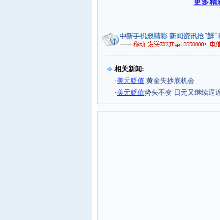
更多精
相关新闻:
·
美元贬值
黄金失抄底机会
·
美元贬值
势头不变 日元又继续逼