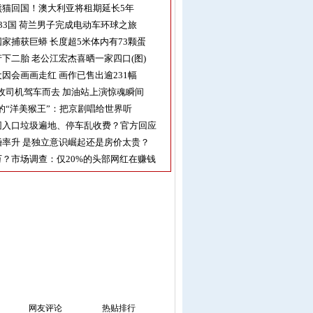
熊猫回国！澳大利亚将租期延长5年
33国 荷兰男子完成电动车环球之旅
家捕获巨蟒 长度超5米体内有73颗蛋
下二胎 老公江宏杰喜晒一家四口(图)
因会画画走红 画作已售出逾231幅
收司机驾车而去 加油站上演惊魂瞬间
的“洋美猴王”：把京剧唱给世界听
园入口垃圾遍地、停车乱收费？官方回应
率升 是独立意识崛起还是房价太贵？
？市场调查：仅20%的头部网红在赚钱
网友评论
热贴排行