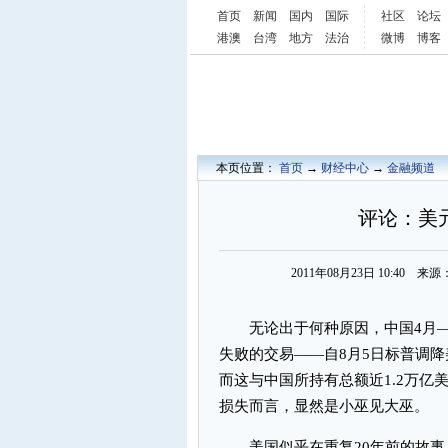
首页
新闻
国内
国际
社区
论坛
港澳
台湾
地方
法治
微博
博客
本页位置：
首页
→
财经中心
→
金融频道
评论：美
2011年08月23日 10:40
无论出于何种原因，中国4月—7
失败的交易——自8月5日标普调
而这与中国所持有总额近1.2万亿
损失而言，显然是小巫见大巫。
美国似乎在重复20年前的故事