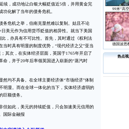
的延续，成功地让白银大幅贬值近5倍，并用黄金完
99米“高
成功化解了当年的债务危机。
务危机之举，伯南克显然难以复制。姑且不论
与今日美元作为信用货币贬值的相异性。就当下美国
国相比，亦具有不可比性。首先，其时通过《权利法
德国波恩
在当时具有明显的制度优势，“现代经济之父”亚当
版；其次，在实体经济层面，英国于1765年开启了
热点视
革命，并于20年后率领英国进入崭新的“蒸汽时
然均不具备。在全球主要经济体“市场经济”体制
已不明显。而在全球一体化的当下，实体经济虚弱的
的巨额债务。
但如此，美元的持续贬值，只会加速美元信用的
。国际金融报