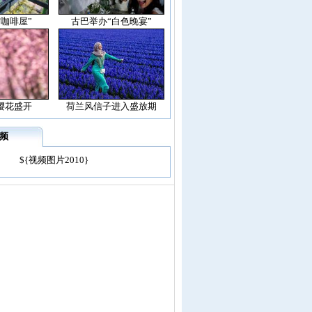
空咖啡屋”
古巴举办“白色晚宴”
樱花盛开
荷兰风信子进入盛放期
频
${视频图片2010}