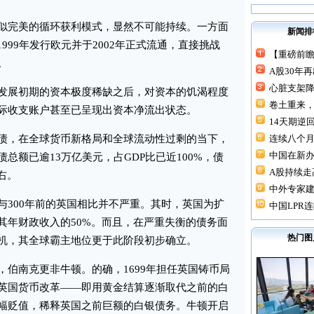
完美的循环获利模式，显然不可能持续。一方面
新闻排
999年发行欧元并于2002年正式流通，直接挑战
【重磅前瞻
。
A股30年
心脏支架降价
展初期的资本极度稀缺之后，对资本的饥渴程度
卷土重来，
际收支账户甚至已呈现出资本净流出状态。
14天期逆回
，在全球货币新格局和全球流动性过剩的当下，
连续八个月“
中国在新
总额已逾13万亿美元，占GDP比已近100%，债
A股持续走高
右。
中外专家建
300年前的英国相比并不严重。其时，英国为扩
中国LPR连
其年财政收入的50%。而且，在严重失衡的债务面
热门图
机，其全球霸主地位更于此阶段初步确立。
南克更非牛顿。的确，1699年担任英国铸币局
英国货币改革——即用黄金结算逐渐取代之前的白
幅贬值，稀释英国之前巨额的白银债务。牛顿开启