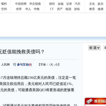
曝料
中国侨网
华文报摘
财经
金融
证券
汽车
文化
娱乐
空间
侨界
华人
华教
I T
房产
能源
游戏
教育
健康
元贬值能挽救美债吗？
 来源：人民网
参与互动(
0
)
【字体：
↑大
↓小
】
月连续增持总额236亿美元的美债，注定是一笔
降美国主权信用后，美元相对人民币已贬值近1%。
美元的美债，可能遭遇美国QE3将要形成的更惨重
，试图通过美元对主要债权国货币的急速贬值，以