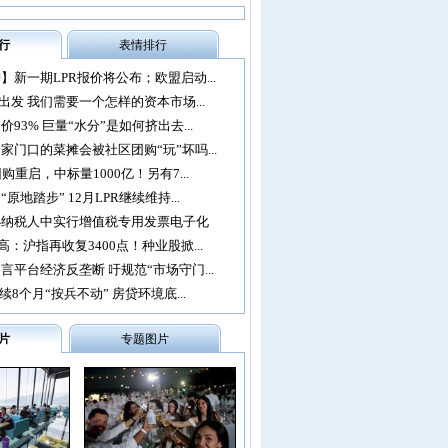
行
表情排行
】新一期LPR报价将公布；欧盟启动...
再出发 我们需要一个怎样的资本市场...
93% 巨量“水分”是如何挤出去...
家门口的菜摊会被社区团购“玩”坏吗...
购重启，中标量1000亿！另有7...
原地踏步” 12月LPR继续维持...
办纳税人中实行增值税专用发票电子化
：沪指再收复3400点！种业股掀...
言平台经济反垄断 吁规范“市场守门...
续8个月“按兵不动” 房贷环境底...
片
专题图片