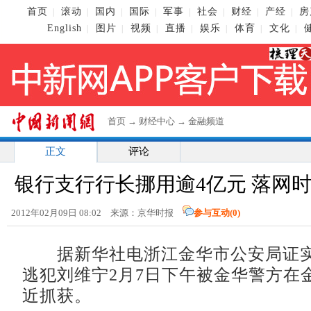
首页
滚动
国内
国际
军事
社会
财经
产经
房
|
|
|
|
|
|
|
|
English
图片
视频
直播
娱乐
体育
文化
|
|
|
|
|
|
|
首页
→
财经中心
→
金融频道
正文
评论
银行支行行长挪用逾4亿元 落网时
2012年02月09日 08:02 来源：京华时报
参与互动(
0
)
据新华社电浙江金华市公安局证实
逃犯刘维宁2月7日下午被金华警方在
近抓获。