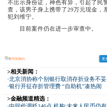
不出示身份证，神色有异，引起了民
查，该男子身上携带了29万元现金，
犯刘维宁。
目前案件仍在进一步审查中。
参与互动(
0
)
更
>相关新闻：
·
北京消协称个别银行取消存折业务不妥
·
银行开征存折管理费 “自助机”凑热闹
>金融频道精选：
·
中间价调贬146点 机构:未来人民币仍