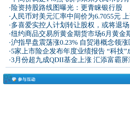
·
险资持股路线图曝光：更青睐银行股
·
人民币对美元汇率中间价为6.7055元 上
·
多喜爱实控人计划转让股权，或将退场
·
纽约商品交易所黄金期货市场6月黄金
·
沪指早盘震荡涨0.23% 自贸港概念领
·
5家上市险企发布年度业绩报告 “科技
·
3月份超九成QDII基金上涨 汇添富霸屏