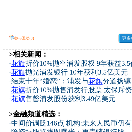
参与互动(
0
)
更多
>相关新闻：
·
花旗
折价10%抛空浦发股权 9年获益3.
·
花旗
抛光浦发银行 10年获利3.5亿美元
·
结束十年“婚恋”：浦发与
花旗
分道扬镳
·
花旗
折价10%抛售浦发行股票 太保斥资
·
花旗
售罄浦发股份获利3.49亿美元
>金融频道精选：
·
中间价调贬146点 机构:未来人民币仍