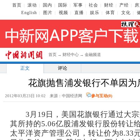
首页
滚动
国内
国际
军事
社会
财经
产经
房
|
|
|
|
|
|
|
|
English
图片
视频
直播
娱乐
体育
文化
|
|
|
|
|
|
|
首页
→
财经中心
→
金融频道
正文
评论
花旗抛售浦发银行不单因为
2012年03月23日 10:02 来源：中国经济网
参与互动(
0
)
3月19日，美国花旗银行通过大宗
其所持的5.06亿股浦发银行股份转让
太平洋资产管理公司，转让价为8.33