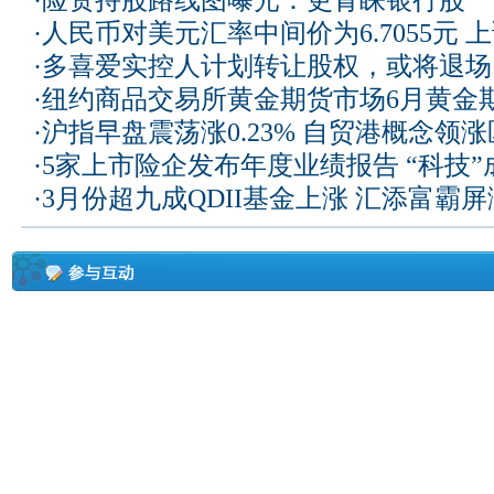
·
险资持股路线图曝光：更青睐银行股
·
人民币对美元汇率中间价为6.7055元 上
·
多喜爱实控人计划转让股权，或将退场
·
纽约商品交易所黄金期货市场6月黄金
·
沪指早盘震荡涨0.23% 自贸港概念领
·
5家上市险企发布年度业绩报告 “科技
·
3月份超九成QDII基金上涨 汇添富霸屏