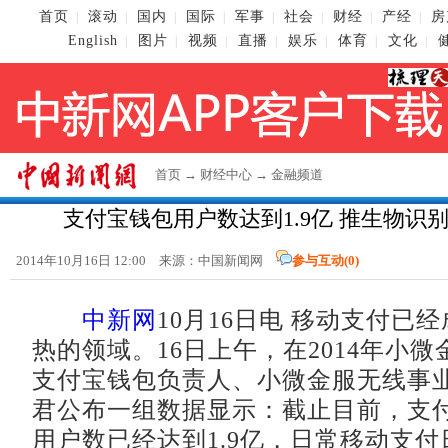
首页
滚动
国内
国际
军事
社会
财经
产经
房
|
|
|
|
|
|
|
|
English
图片
视频
直播
娱乐
体育
文化
|
|
|
|
|
|
|
首页
→
财经中心
→
金融频道
支付宝钱包用户数达到1.9亿 推生物识
2014年10月16日 12:00 来源：
中国新闻网
参与互动(
0
)
中新网
10月16日电 移动支付已
热的领域。16日上午，在2014年小
支付宝钱包负责人、小微金服无线事
君公布一组数据显示：截止目前，支
用户数已经达到1.9亿，日常移动支