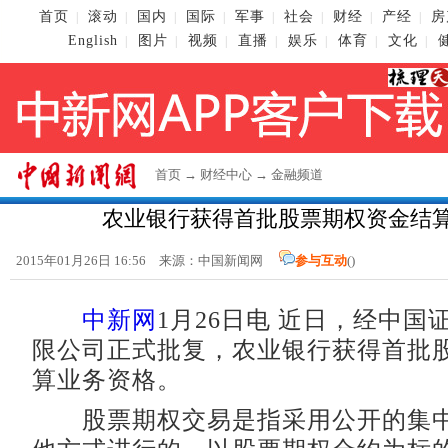
首页
滚动
国内
国际
军事
社会
财经
产经
房
|
|
|
|
|
|
|
|
English
图片
视频
直播
娱乐
体育
文化
|
|
|
|
|
|
|
首页
→
财经中心
→
金融频道
农业银行获得首批股票期权资金结
2015年01月26日 16:56 来源：
中国新闻网
参与互动
(
)
中新网
1月26日电 近日，经中国
限公司正式批复，农业银行获得首批
算业务资格。
股票期权交易是指采用公开的集中