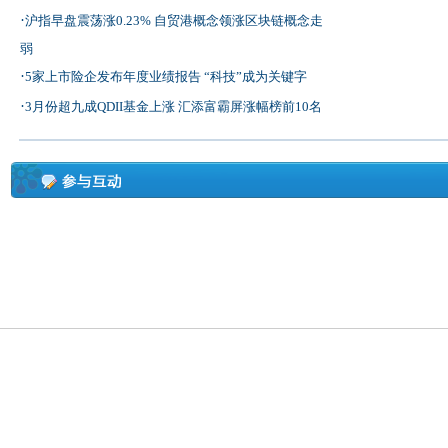
·
沪指早盘震荡涨0.23% 自贸港概念领涨区块链概念走
弱
·
5家上市险企发布年度业绩报告 “科技”成为关键字
·
3月份超九成QDII基金上涨 汇添富霸屏涨幅榜前10名