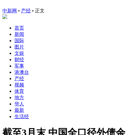
中新网
•
产经
• 正文
首页
新闻
国际
图片
文娱
财经
军事
港澳台
产经
视频
体育
地方
华人
最新
生活经
截至3月末 中国全口径外债余