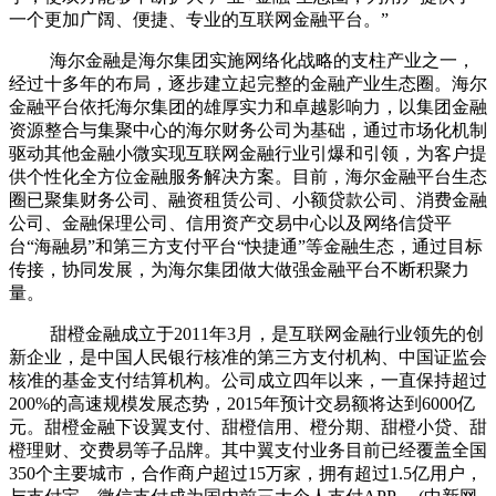
一个更加广阔、便捷、专业的互联网金融平台。”
海尔金融是海尔集团实施网络化战略的支柱产业之一，
经过十多年的布局，逐步建立起完整的金融产业生态圈。海尔
金融平台依托海尔集团的雄厚实力和卓越影响力，以集团金融
资源整合与集聚中心的海尔财务公司为基础，通过市场化机制
驱动其他金融小微实现互联网金融行业引爆和引领，为客户提
供个性化全方位金融服务解决方案。目前，海尔金融平台生态
圈已聚集财务公司、融资租赁公司、小额贷款公司、消费金融
公司、金融保理公司、信用资产交易中心以及网络信贷平
台“海融易”和第三方支付平台“快捷通”等金融生态，通过目标
传接，协同发展，为海尔集团做大做强金融平台不断积聚力
量。
甜橙金融成立于2011年3月，是互联网金融行业领先的创
新企业，是中国人民银行核准的第三方支付机构、中国证监会
核准的基金支付结算机构。公司成立四年以来，一直保持超过
200%的高速规模发展态势，2015年预计交易额将达到6000亿
元。甜橙金融下设翼支付、甜橙信用、橙分期、甜橙小贷、甜
橙理财、交费易等子品牌。其中翼支付业务目前已经覆盖全国
350个主要城市，合作商户超过15万家，拥有超过1.5亿用户，