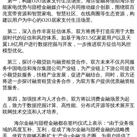
第一，构建O2O居家支付生活场景。海尔金融将借助海尔智
能家电优势与甜橙金融媒介中心共同推动媒介创新，围绕双百
兆宽带资源和智慧家电、智慧社区、在线商圈等生态资源，构
建以用户为中心的O2O居家支付生活场景。
第二，深入合作丰富征信体系。双方将携手打造应用于大数
据时代的征信和风控体系。如基于海尔1.5亿家庭用户以及天
翼1.8亿用户进行数据挖掘与开发，一步推进双方征信与风控
模型优化。
第三，探讨小额贷款与融资租赁合作。双方未来不仅共同服
务中国电信和海尔集团公司产业链，为产业链上下游公司提供
小额贷款服务，扶植产业发展，促进产融结合。同时，双方还
将进一步探讨融资租赁业务合作，为双方客户提供优质融资租
赁服务。
第四，加强技术与人才合作。双方将以消费金融场景为起
点，致力于数据挖掘计算、高性能、分布式开源等技术展开互
联网技术交流和人才培养。
海尔金融与甜橙金融都在签约仪式上表示：“由于业务领
域的高度互补、互利，促成了海尔金融与甜橙金融的战略携
手，使双方能够不断扩大‘产业+金融’生态圈，为用户提供了