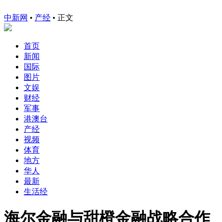
中新网
•
产经
• 正文
首页
新闻
国际
图片
文娱
财经
军事
港澳台
产经
视频
体育
地方
华人
最新
生活经
海尔金融与甜橙金融战略合作