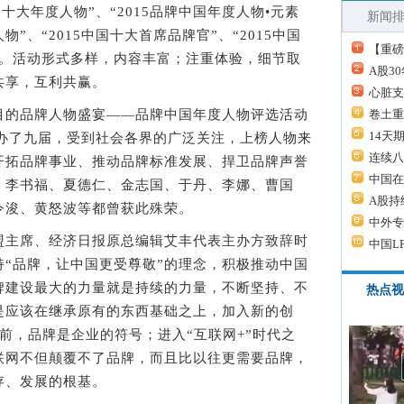
国十大年度人物”、“2015品牌中国年度人物•元素
新闻
人物”、“2015中国十大首席品牌官”、“2015中国
【重磅
项。活动形式多样，内容丰富；注重体验，细节取
A股3
共享，互利共赢。
心脏支
的品牌人物盛宴——品牌中国年度人物评选活动
卷土重
14天
举办了九届，受到社会各界的广泛关注，上榜人物来
连续八
开拓品牌事业、推动品牌标准发展、捍卫品牌声誉
中国在
、李书福、夏德仁、金志国、于丹、李娜、曹国
A股持
令浚、黄怒波等都曾获此殊荣。
中外专
主席、经济日报原总编辑艾丰代表主办方致辞时
中国L
“品牌，让中国更受尊敬”的理念，积极推动中国
牌建设最大的力量就是持续的力量，不断坚持、不
热点视
是应该在继承原有的东西基础之上，加入新的创
之前，品牌是企业的符号；进入“互联网+”时代之
联网不但颠覆不了品牌，而且比以往更需要品牌，
存、发展的根基。