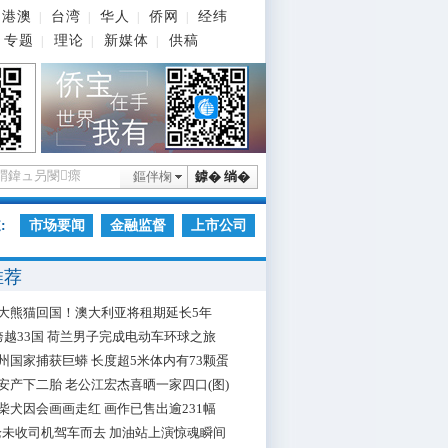
港澳
台湾
华人
侨网
经纬
|
|
|
|
专题
理论
新媒体
供稿
|
|
|
鏂伴椈
鎼� 绱�
:
市场要闻
金融监督
上市公司
推荐
大熊猫回国！澳大利亚将租期延长5年
跨越33国 荷兰男子完成电动车环球之旅
州国家捕获巨蟒 长度超5米体内有73颗蛋
安产下二胎 老公江宏杰喜晒一家四口(图)
柴犬因会画画走红 画作已售出逾231幅
枪未收司机驾车而去 加油站上演惊魂瞬间