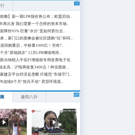
排行
前瞻】新一期LPR报价将公布；欧盟启动...
0年再出发 我们需要一个怎样的资本市场...
架降价93% 巨量“水分”是如何挤出去...
来，家门口的菜摊会被社区团购“玩”坏吗...
期逆回购重启，中标量1000亿！另有7...
个月“原地踏步” 12月LPR继续维持...
新办纳税人中实行增值税专用发票电子化
续走高：沪指再收复3400点！种业股掀...
家建言平台经济反垄断 吁规范“市场守门...
PR连续8个月“按兵不动” 房贷环境底...
频
趣闻八卦