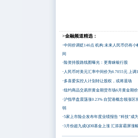
>金融频道精选：
·
中间价调贬146点 机构:未来人民币仍有
间
·
险资持股路线图曝光：更青睐银行股
·
人民币对美元汇率中间价为6.7055元 上调
·
多喜爱实控人计划转让股权，或将退场
·
纽约商品交易所黄金期货市场6月黄金期价
·
沪指早盘震荡涨0.23% 自贸港概念领涨区
弱
·
5家上市险企发布年度业绩报告 “科技”成
·
3月份超九成QDII基金上涨 汇添富霸屏涨