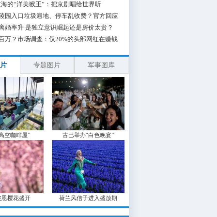
海的“洋美猴王”：把京剧唱给世界听
陵园入口垃圾遍地、停车乱收费？官方回应
离婚率升 是独立意识崛起还是房价太贵？
百万？市场调查：仅20%的头部网红在赚钱
片
专题图片
军事图库
“高空咖啡屋”
古巴举办“白色晚宴”
波恩樱花盛开
荷兰风信子进入盛放期