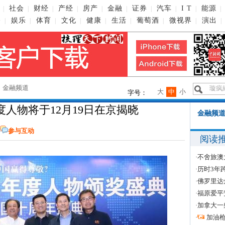
社会
财经
产经
房产
金融
证券
汽车
I T
能源
|
|
|
|
|
|
|
|
|
|
播
娱乐
体育
文化
健康
生活
葡萄酒
微视界
演出
|
|
|
|
|
|
|
|
|
→
金融频道
大
中
小
字号：
年度人物将于12月19日在京揭晓
金融频道
参与互动
阅读
·
不舍旅澳
·
历时3年
·
佛罗里达
·
福原爱平
·
加拿大一
·
加油