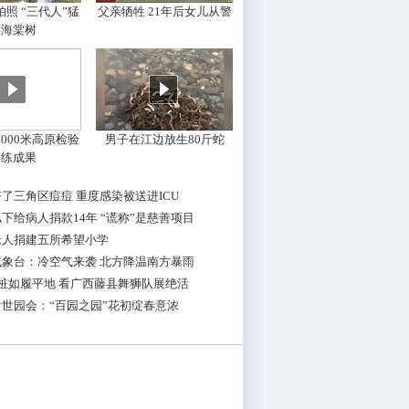
照 “三代人”猛
父亲牺牲 21年后女儿从警
摇海棠树
000米高原检验
男子在江边放生80斤蛇
训练成果
了三角区痘痘 重度感染被送进ICU
下给病人捐款14年 “谎称”是慈善项目
老人捐建五所希望小学
气象台：冷空气来袭 北方降温南方暴雨
桩如履平地 看广西藤县舞狮队展绝活
世园会：“百园之园”花初绽春意浓