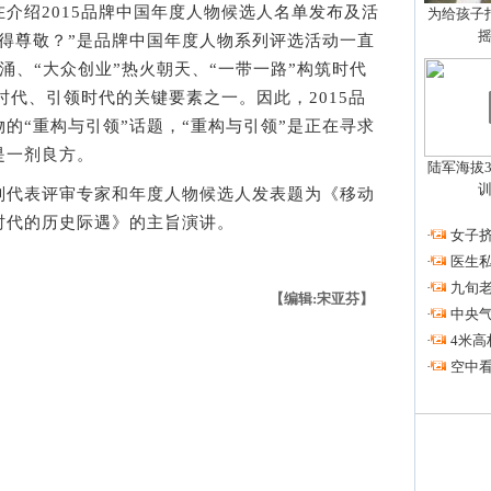
绍2015品牌中国年度人物候选人名单发布及活
为给孩子拍
得尊敬？”是品牌中国年度人物系列评选活动一直
涌、“大众创业”热火朝天、“一带一路”构筑时代
应时代、引领时代的关键要素之一。因此，2015品
的“重构与引领”话题，“重构与引领”是正在寻求
是一剂良方。
陆军海拔3
代表评审专家和年度人物候选人发表题为《移动
时代的历史际遇》的主旨演讲。
·
女子挤
·
医生私
·
九旬
【编辑:宋亚芬】
·
中央
·
4米高
·
空中看