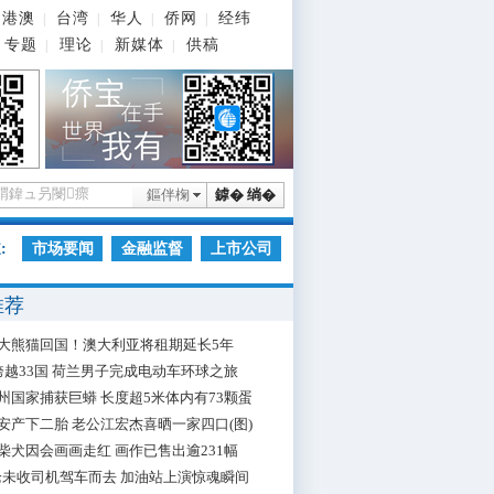
港澳
台湾
华人
侨网
经纬
|
|
|
|
专题
理论
新媒体
供稿
|
|
|
鏂伴椈
鎼� 绱�
:
市场要闻
金融监督
上市公司
推荐
大熊猫回国！澳大利亚将租期延长5年
跨越33国 荷兰男子完成电动车环球之旅
州国家捕获巨蟒 长度超5米体内有73颗蛋
安产下二胎 老公江宏杰喜晒一家四口(图)
柴犬因会画画走红 画作已售出逾231幅
枪未收司机驾车而去 加油站上演惊魂瞬间