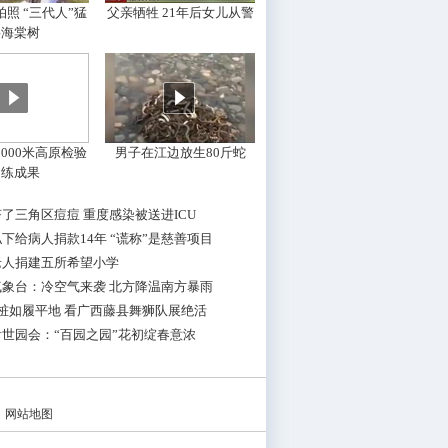
照 “三代人”猛
父亲牺牲 21年后女儿从警
摇海棠树
000米高原检验
男子在江边放生80斤蛇
训练成果
了三角区痘痘 重度感染被送进ICU
下给病人捐款14年 “谎称”是慈善项目
老人捐建五所希望小学
气象台：冷空气来袭 北方降温南方暴雨
桩如履平地 看广西藤县舞狮队展绝活
世园会：“百园之园”花初绽春意浓
|
网站地图