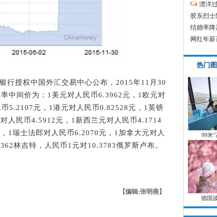
·
漂洋过
·
胶东烈士
·
结婚率降
·
网红年薪
热门图
民银行授权中国外汇交易中心公布，2015年11月30
率中间价为：1美元对人民币6.3962元，1欧元对
币5.2107元，1港元对人民币0.82528元，1英镑
对人民币4.5912元，1新西兰元对人民币4.1714
元，1瑞士法郎对人民币6.2070元，1加拿大元对人
99米
66362林吉特，人民币1元对10.3783俄罗斯卢布。
【编辑:张明燕】
德国