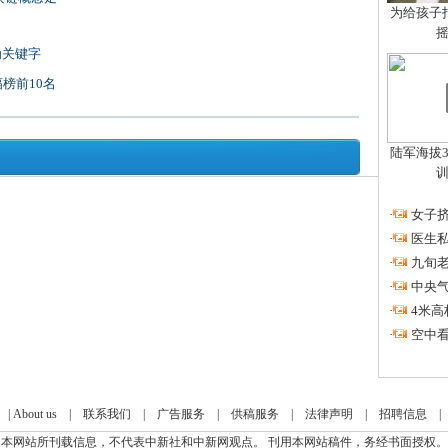
为给孩子拍
为关键字
幅榜前10名
陆军海拔3
·
女子挤
·
医生私
·
九旬
·
中央
·
4米高
·
空中看
|
About us
|
联系我们
|
广告服务
|
供稿服务
|
法律声明
|
招聘信息
本网站所刊载信息，不代表中新社和中新网观点。 刊用本网站稿件，务经书面授权。