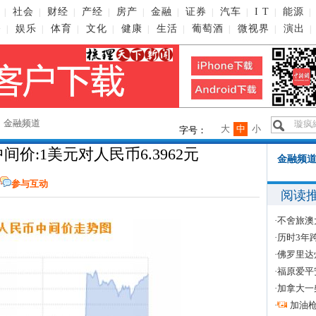
社会
财经
产经
房产
金融
证券
汽车
I T
能源
|
|
|
|
|
|
|
|
|
|
播
娱乐
体育
文化
健康
生活
葡萄酒
微视界
演出
|
|
|
|
|
|
|
|
|
→
金融频道
大
中
小
字号：
间价:1美元对人民币6.3962元
金融频道
参与互动
阅读
·
不舍旅澳
·
历时3年
·
佛罗里达
·
福原爱平
·
加拿大一
·
加油