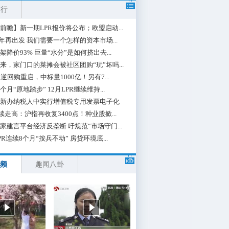
排行
前瞻】新一期LPR报价将公布；欧盟启动...
0年再出发 我们需要一个怎样的资本市场...
架降价93% 巨量“水分”是如何挤出去...
来，家门口的菜摊会被社区团购“玩”坏吗...
期逆回购重启，中标量1000亿！另有7...
个月“原地踏步” 12月LPR继续维持...
新办纳税人中实行增值税专用发票电子化
续走高：沪指再收复3400点！种业股掀...
家建言平台经济反垄断 吁规范“市场守门...
PR连续8个月“按兵不动” 房贷环境底...
频
趣闻八卦