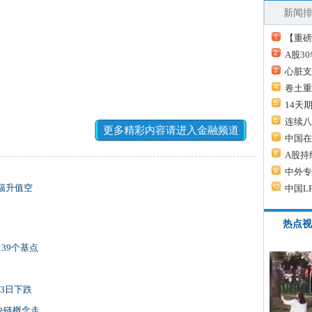
新闻
【重磅
A股3
心脏支
卷土重
14天
连续八
更多精彩内容请进入金融频道
中国在
A股持
中外专
小幅升值空
中国L
热点视
139个基点
3日下跌
块链概念走