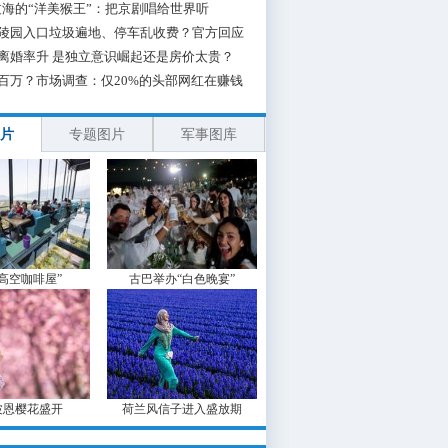
海的“洋美猴王”：把京剧唱给世界听
陵园入口垃圾遍地、停车乱收费？官方回应
离婚率升 是独立意识崛起还是房价太贵？
百万？市场调查：仅20%的头部网红在赚钱
片
专题图片
军事图库
“高空咖啡屋”
古巴举办“白色晚宴”
波恩樱花盛开
荷兰风信子进入盛放期