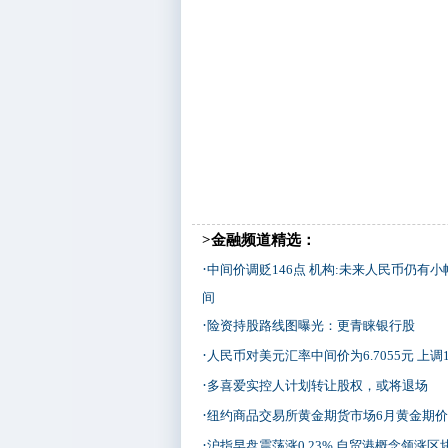
>金融频道精选：
·
中间价调贬146点 机构:未来人民币仍有
间
·
险资持股路线图曝光：更青睐银行股
·
人民币对美元汇率中间价为6.7055元 上调
·
多喜爱实控人计划转让股权，或将退场
·
纽约商品交易所黄金期货市场6月黄金期价
·
沪指早盘震荡涨0.23% 自贸港概念领涨区