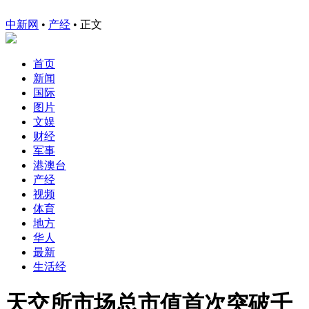
中新网
•
产经
• 正文
首页
新闻
国际
图片
文娱
财经
军事
港澳台
产经
视频
体育
地方
华人
最新
生活经
天交所市场总市值首次突破千