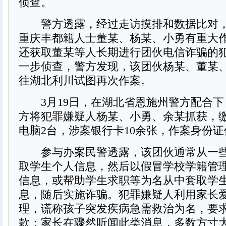
侦查。
警方透露，经过走访摸排和数据比对，
重庆丰都籍人士董某、杨某、小勇有重大
还获取董某等人长期进行团伙电信诈骗的
一步侦查，警方发现，该团伙杨某、董某
往湖北利川试图再次作案。
3月19日，在湖北省恩施州警方配合下
方将犯罪嫌疑人杨某、小勇、余某抓获，
电脑2台，涉案银行卡10余张，作案身份证
参与办案民警透露，该团伙通常从一些
取学生个人信息，然后以假冒学校学籍管
信息，或帮助学生求职等为名从中套取学
息，随后实施诈骗。犯罪嫌疑人利用家长
理，谎称孩子突发疾病急需救治为名，要
款；家长在骤然听闻此类消息，多数方寸