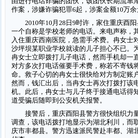
由进行电话诈骗的团伙，该团伙长期流窜
作案，涉嫌诈骗犯罪6起，涉案金额10万余
2010年10月28日9时许，家住重庆酉
一个自称是学校老师的电话。来电声称，
入住重庆西南医院，急需手术费。冉女士
沙坪坝某职业学校就读的儿子担心不已。
冉女士立即拨打儿子电话，然而手机却一
对方多次打电话催要手术费，称若不寄钱
命。救子心切的冉女士很快给对方制定账户
然而，钱汇出后，当冉女士再次打拨打该
机。此后，冉女士与儿子终于接通电话得
道受骗后随即到公安机关报警。
接警后，重庆酉阳县警方很快组织力量
调查，该电话拨打地显示为湖北利川，而
庆市丰都县。警方迅速派民警赴丰都、湖