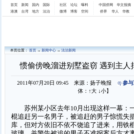
首页
新闻
国内
国际
社区
论坛
曝料
中国侨网
华文报摘
港澳
台湾
地方
法治
微博
博客
空间
侨界
华人
华教
本页位置：
首页
→
新闻中心
→
法治新闻
惯偷傍晚溜进别墅盗窃 遇到主人
2011年07月20日 09:45 来源：扬子晚报
参与
体：
↑大
↓小
】
苏州某小区去年10月出现这样一幕：
棍追赶另一名男子，被追赶的男子惊慌失
库，但对方依旧不依不饶追了进来，用铁
玻璃，并警告被追的男子不准报案后方才