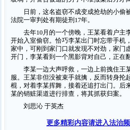
日前，这名盗窃不成变成抢劫的小偷被
法院一审判处有期徒刑17年。
去年10月的一个傍晚，王某看着户主
开始入室偷窃。恰巧李某出门时忘带手机
家中，可刚到家门口就发现不对劲，家门
开门，李某看到一个黑影背对自己，正在
李某一边大声呼救，一边上前拽住王某
服。王某非但没被束手就擒，反而转身抡
棍，对着李某挥舞，接着还追打出门。后
某的销赃渠道进行排查，将其抓获归案。
刘思沁 于英杰
更多精彩内容请进入法治频