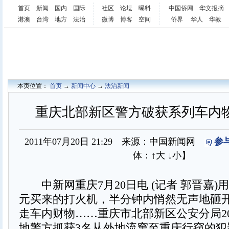
首页
新闻
国内
国际
社区
论坛
曝料
中国侨网
华文报摘
港澳
台湾
地方
法治
微博
博客
空间
侨界
华人
华教
本页位置：
首页
→
新闻中心
→
法治新闻
重庆北部新区警方破获系列车内
2011年07月20日 21:29 来源：中国新闻网
参
体：
↑大
↓小
】
中新网重庆7月20日电 (记者 郭晋嘉)用
元买来的打火机，半分钟内悄然无声地砸
走车内财物……重庆市北部新区公安分局2
地警方抓获3名从外地流窜至重庆行窃的犯