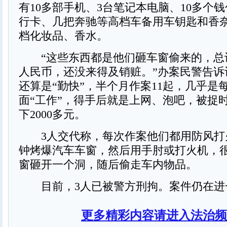
有10多部手机、3台笔记本电脑、10多个
行卡、几把奔驰等高档车备用车钥匙和香
档化妆品、香水。
“这些东西都是他们砸车窗偷来的，总计
人民币，还没来得及销赃。”办案民警告诉
还算是“勤快”，半个月作案11起，几乎是
面“工作”，得手后就是上网、泡吧，被捉
下2000多元。
3人交代称，每次作案他们都用防风打
钟烤爆汽车车窗，然后用手肘或打火机，
窗砸开一个洞，随后偷走车内物品。
目前，3人已被警方刑拘。案件仍在进
更多精彩内容请进入法治频