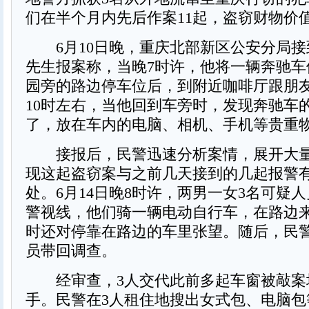
们在半个月内先后作案11起，盗窃财物价值
6月10日晚，重庆北部新区公安分局接
先生报案称，当晚7时许，他将一辆奔驰车
园旁的路边停车位后，到附近咖啡厅跟朋
10时左右，当他回到车旁时，发现奔驰车
了，放在车内的电脑、相机、手机等贵重
接报后，民警迅速分析案情，展开大量
现这起盗窃案与之前几天接到的几起报警
处。6月14日晚8时许，两男一女3名可疑
警视线，他们骑一辆电动自行车，在路边
时还对停靠在路边的车里张望。随后，民警
员带回调查。
经审查，3人交代此前多起车窗被敲案
手。民警在3人租住地搜出女式包、电脑包