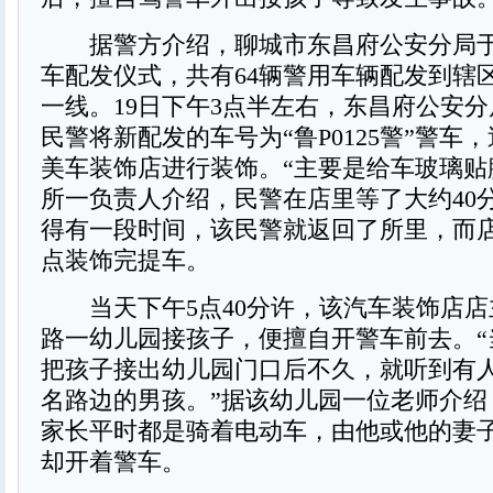
据警方介绍，聊城市东昌府公安分局于
车配发仪式，共有64辆警用车辆配发到辖
一线。19日下午3点半左右，东昌府公安
民警将新配发的车号为“鲁P0125警”警车
美车装饰店进行装饰。“主要是给车玻璃贴
所一负责人介绍，民警在店里等了大约40
得有一段时间，该民警就返回了所里，而店
点装饰完提车。
当天下午5点40分许，该汽车装饰店店
路一幼儿园接孩子，便擅自开警车前去。“
把孩子接出幼儿园门口后不久，就听到有
名路边的男孩。”据该幼儿园一位老师介绍
家长平时都是骑着电动车，由他或他的妻
却开着警车。