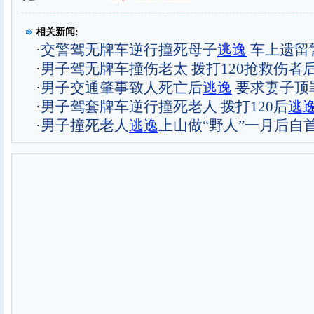
相关新闻:
·
交警驾无牌车逆行撞死母子
逃逸
车上遗留
·
男子驾无牌车撞伤老太 拨打120抢救伤者
·
男子交通肇事致人死亡后
逃逸
要求妻子顶罪
·
男子驾套牌车逆行撞死老人 拨打120后
逃
·
男子撞死老人
逃逸
上山做“野人”一月后自首