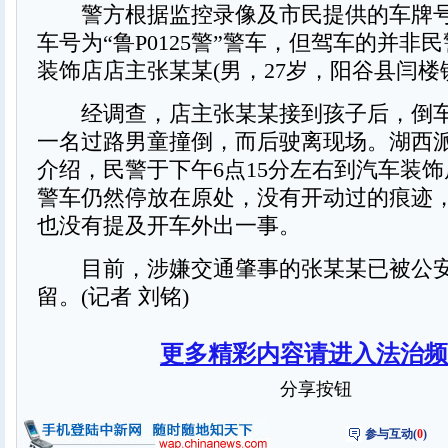
警方根据监控录像及市民提供的车牌号
车号为“鲁P0125警”警车，但驾车的并非
装饰店店主张某某(男，27岁，阳谷县闫楼
经调查，店主张某某接到孩子后，倒车
一名过路男童撞倒，而后驶离现场。湖西
介绍，民警于下午6点15分左右到汽车装
警车仍然停放在原处，没有开动过的痕迹
也没有提及开车外出一事。
目前，涉嫌交通肇事的张某某已被公安
留。(记者 刘铭)
更多精彩内容请进入法治频
分享按钮
参与互动(
0
)