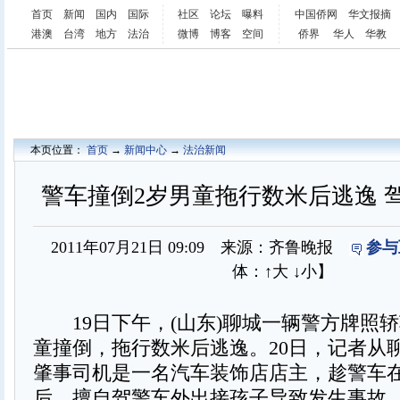
首页
新闻
国内
国际
社区
论坛
曝料
中国侨网
华文报摘
港澳
台湾
地方
法治
微博
博客
空间
侨界
华人
华教
本页位置：
首页
→
新闻中心
→
法治新闻
警车撞倒2岁男童拖行数米后逃逸 
2011年07月21日 09:09 来源：齐鲁晚报
参与
体：
↑大
↓小
】
19日下午，(山东)聊城一辆警方牌照轿
童撞倒，拖行数米后逃逸。20日，记者从
肇事司机是一名汽车装饰店店主，趁警车
后，擅自驾警车外出接孩子导致发生事故