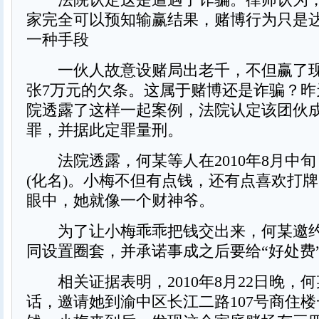
家完全可以预知输赢结果，赌博行为只是
一种手段
一伙人故意设赌局出老千，不但赢了现
张7万元的欠条。这属于赌博还是诈骗？昨
院透露了这样一起案例，法院认定该团伙
罪，并据此定罪量刑。
法院透露，何某等人在2010年8月中旬
(化名)。小梅不但有点钱，还有点喜欢打
眼中，她就像一个财神爷。
为了让小梅乖乖把钱交出来，何某邀约
同设置圈套，并承诺事成之后要给“好处费
相关证据表明，2010年8月22日晚，
话，邀请她到渝中区长江二路107号商住