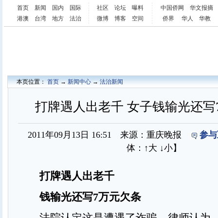
首页
新闻
国内
国际
社区
论坛
曝料
中国侨网
华文报摘
港澳
台湾
地方
法治
微博
博客
空间
侨界
华人
华教
本页位置：
首页
→
新闻中心
→
法治新闻
打牌遇人出老千 女子钱输光还写
2011年09月13日 16:51 来源：重庆晚报
参与
体：
↑大
↓小
】
打牌遇人出老千
钱输光还写7万元欠条
法院认定这是遭遇了诈骗。律师认为，