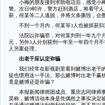
小梅的朋友接到求助电话后，感觉小梅
警。次日9时许，警方赶到酒店，将看守人
获，何某等二人逃脱，并将欠条撕毁，企
不到一个月内，何某等3人也被抓获归
法院以诈骗罪，对何某判刑一年九个月、
元，另外3人分别获刑一年至一年四个月不
人另案处理。
出老千应认定诈骗
我们经常在影视剧里看到赌博出老千的
徒也惯用这一手法。那么赌博时出老千赢
竟是赌博还是诈骗？
本报新闻律师团成员、重庆志同律师事
昊称，赌博活动本身是凭偶然之事实决定