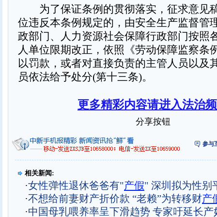
为了保证条例的贯彻落实，征求意见稿
位违反本条例规定的，由安全生产监督管
政部门、人力资源社会保障行政部门按照
人单位限期改正，依照《劳动保障监察条
以罚款，或者对直接负责的主管人员以及
员依法给予处分(第十三条)。
更多精彩内容请进入法治频
分享按钮
参与
相关新闻:
·
女性弹性退休爸爸有"
产假
" 深圳拟为性别
·
不想给前妻财产折价款 “老赖”为转移财
产
·
中国母乳喂养率呈下滑趋势 专家吁延长产