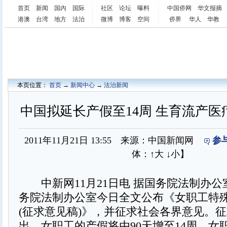
首页
新闻
国内
国际
社区
论坛
曝料
中国侨网
华文报摘
港澳
台湾
地方
法治
微博
博客
空间
侨界
华人
华教
本页位置：
首页
→
新闻中心
→
法治新闻
中国拟延长产假至14周 生育流产
2011年11月21日 13:55 来源：中国新闻网
参
体：
↑大
↓小
】
中新网11月21日电 据国务院法制办公
务院法制办公室今日全文公布《女职工特
(征求意见稿)》，并征求社会各界意见。
出，女职工的产假将由90天增至14周，女