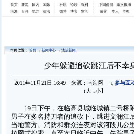
首页
新闻
国内
国际
社区
论坛
曝料
中国侨网
华文报摘
港澳
台湾
地方
法治
微博
博客
空间
侨界
华人
华教
本页位置：
首页
→
新闻中心
→
法治新闻
少年躲避追砍跳江后不幸
2011年11月21日 16:49 来源：南海网
参与互动
↑大
↓小
】
19日下午，在临高县城临城镇二号桥
男子在多名持刀者的追砍下，跳进文澜江
当地警方、消防和群众连夜对该河段几公
拉网式搜索。直至次日临近中午，失踪男