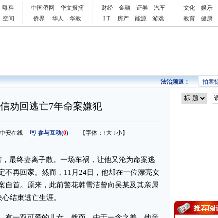
曝料
中国侨网
华文报摘
财经
金融
证券
汽车
文化
娱乐
空间
侨界
华人
华教
I T
房产
能源
游戏
教育
健康
法治频道：
拍案
短信劝回逃亡7年命案嫌犯
来源：中安在线
参与互动(
0
)
【字体：
↑大
↓小
】
，最终妻离子散。一场车祸，让他又沦为命案逃
不再回家。然而，11月24日，他却在一位漂亮女
案自首。原来，此前警花韩雪洁曾向吴某及其亲属
决心结束逃亡生涯。
有一双可爱的儿女。然而，由于一念之差，他亲