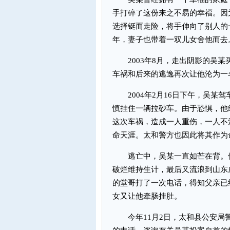
手打碎了这份来之不易的幸福。因
选择铤而走险，将手伸向了别人的
年，妻子也带着一双儿女舍他而去
2003年8月，走出阴影的吴某
车祸和后来的逃逸再次让他沦为一
2004年2月16日下午，吴某驾
慎挂住一辆拉砂车。由于恐惧，他
这次车祸，造成一人重伤，一人不
命天涯。太和警方也因此将其作为
逃亡中，吴某一直如芒在背。他
破烂维持生计，最后又流浪到山东
的堂哥打了一次电话，得知父亲已
女又让他牵肠挂肚。
今年11月2日，太和县公安局