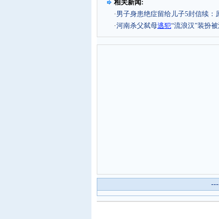
相关新闻:
·
男子身患绝症留给儿子5封信续：
·
河南杀父弑母
逃犯
“流浪汉”装扮
--