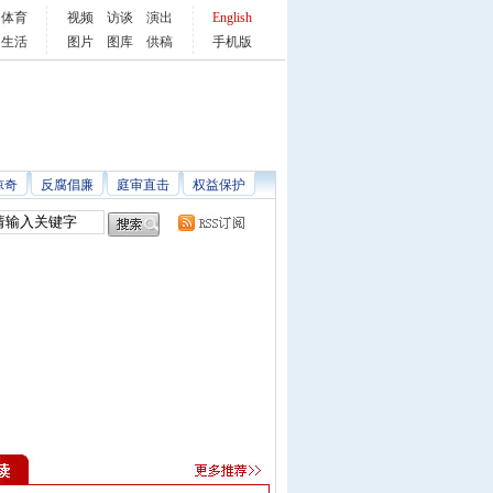
体育
视频
访谈
演出
English
生活
图片
图库
供稿
手机版
惊奇
反腐倡廉
庭审直击
权益保护