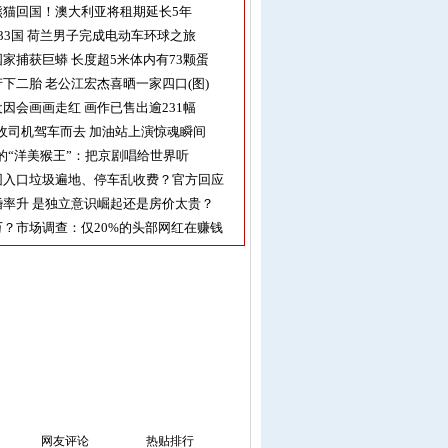
熊猫回国！澳大利亚将租期延长5年
33国 荷兰男子完成电动车环球之旅
家捕获巨蟒 长度超5米体内有73颗蛋
下二胎 老公江宏杰喜晒一家四口(图)
因会画画走红 画作已售出逾231幅
收司机驾车而去 加油站上演惊魂瞬间
的“洋美猴王”：把京剧唱给世界听
园入口垃圾遍地、停车乱收费？官方回应
率升 是独立意识崛起还是房价太贵？
？市场调查：仅20%的头部网红在赚钱
网友评论
热贴排行