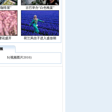
空咖啡屋”
古巴举办“白色晚宴”
樱花盛开
荷兰风信子进入盛放期
频
${视频图片2010}