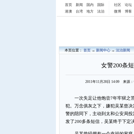
首页
新闻
国内
国际
社区
论坛
港澳
台湾
地方
法治
微博
博客
本页位置：
首页
→
新闻中心
→
法治新闻
女警200条
2011年11月28日 14:09 
一次失足让他饱尝7年牢狱之苦
犯。万念俱灰之下，嫌犯吴某曾决定
警的陪同下，主动到太和公安局投
发了200多条短信，吴某终于下定
吴某曾经拥有一个幸福的家庭，