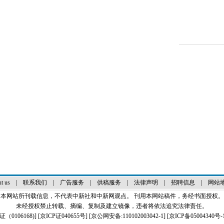
t us
|
联系我们
|
广告服务
|
供稿服务
|
法律声明
|
招聘信息
|
网站
本网站所刊载信息，不代表中新社和中新网观点。 刊用本网站稿件，务经书面授权。
未经授权禁止转载、摘编、复制及建立镜像，违者将依法追究法律责任。
0106168)
] [
京ICP证040655号
] [京公网安备:110102003042-1] [
京ICP备05004340号-