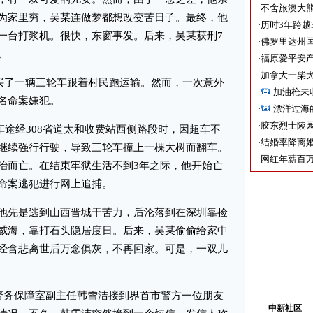
·
不舍旅澳大
为家里穷，吴某连做梦都想改变苦日子。最终，他
·
历时3年跨越
一台打浆机。很快，东窗事发。后来，吴某获刑7
·
佛罗里达州国
。
·
福原爱平安产
·
加拿大一柴犬
买了一辆三轮车跟着村民跑运输。然而，一次意外
·
加油枪未
名命案嫌犯。
·
漂洋过海
·
胶东烈士陵
车途经308省道太和收费站西侧路段时，因超车不
·
结婚率降离婚
继续强行行驶，导致三轮车撞上一棵大树而翻车。
·
网红年薪百万
治而亡。在结束牢狱生活不到3年之际，他开始亡
命案逃犯进行网上追捕。
先是逃到山西晋城干苦力，后沦落到在深圳靠捡
威海，靠打石头隐居度日。后来，吴某偷偷给家中
经含悲离世后万念俱灰，不再回家。可是，一双儿
警务保障室副主任韩雪洁接到界首市警方一位朋友
中新社区