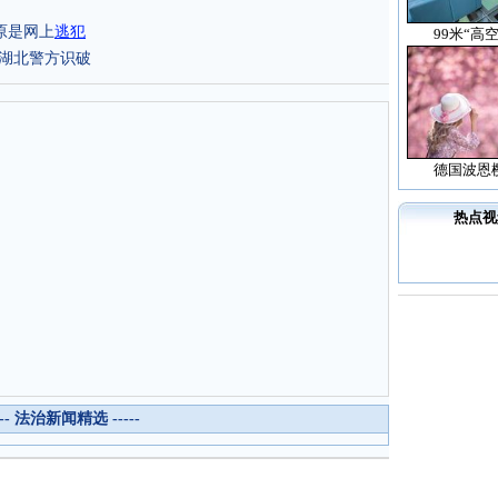
原是网上
逃犯
99米“高
被湖北警方识破
德国波恩
热点视
--- 法治新闻精选 -----