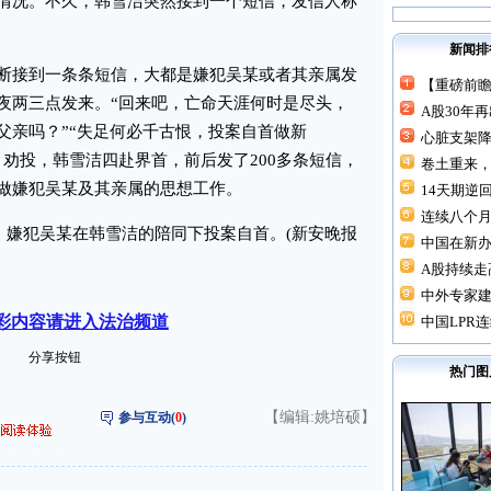
情况。不久，韩雪洁突然接到一个短信，发信人称
新闻排
接到一条条短信，大都是嫌犯吴某或者其亲属发
【重磅前瞻
夜两三点发来。“回来吧，亡命天涯何时是尽头，
A股30年
父亲吗？”“失足何必千古恨，投案自首做新
心脏支架降价
劝投，韩雪洁四赴界首，前后发了200多条短信，
卷土重来，
做嫌犯吴某及其亲属的思想工作。
14天期逆回
连续八个月“
，嫌犯吴某在韩雪洁的陪同下投案自首。(新安晚报
中国在新
A股持续走高
中外专家建
彩内容请进入法治频道
中国LPR连
分享按钮
热门图
【编辑:姚培硕】
参与互动(
0
)