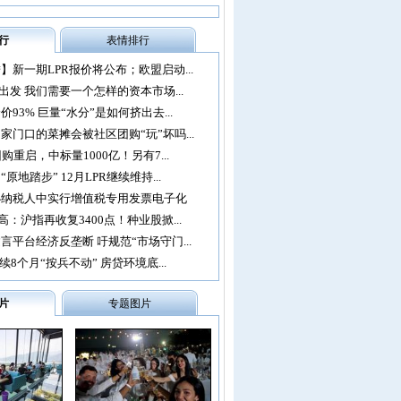
行
表情排行
】新一期LPR报价将公布；欧盟启动...
再出发 我们需要一个怎样的资本市场...
93% 巨量“水分”是如何挤出去...
家门口的菜摊会被社区团购“玩”坏吗...
购重启，中标量1000亿！另有7...
原地踏步” 12月LPR继续维持...
办纳税人中实行增值税专用发票电子化
：沪指再收复3400点！种业股掀...
言平台经济反垄断 吁规范“市场守门...
续8个月“按兵不动” 房贷环境底...
片
专题图片